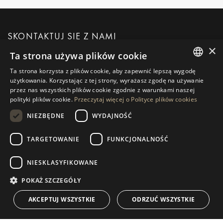
SKONTAKTUJ SIĘ Z NAMI
×
Ta strona używa plików cookie
POPROŚ O WIĘCEJ INFORMACJI
Ta strona korzysta z plików cookie, aby zapewnić lepszą wygodę
ENGLISH
użytkowania. Korzystając z tej strony, wyrażasz zgodę na używanie
przez nas wszystkich plików cookie zgodnie z warunkami naszej
WIADOMOŚĆ DO NAS
SPANISH
polityki plików cookie.
Przeczytaj więcej o Polityce plików cookies
GERMAN
NIEZBĘDNE
WYDAJNOŚĆ
RUSSIAN
TARGETOWANIE
FUNKCJONALNOŚĆ
NAWIGACJA
KOLEKCJA
SWEDISH
Nieruchomości
Wyłączności
NIESKLASYFIKOWANE
FRENCH
Przewodniki
Nowo Wybudowane
POLISH
POKAŻ SZCZEGÓŁY
KONTAKT
NORWEGIAN
Zespół
Frontline Beach
AKCEPTUJ WSZYSTKIE
ODRZUĆ WSZYSTKIE
DUTCH
Blog