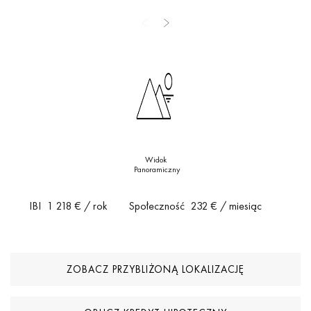
szkół międzynarodowych oraz szerokiej oferty sklepów i
restauracji czyni tę nieruchomość bardzo kompletną opcją
zarówno jako miejsce stałego zamieszkania, jak i dom
wakacyjny.
Widok
Panoramiczny
IBI
1 218 €
/ rok
Społeczność
232 €
/ miesiąc
ZOBACZ PRZYBLIŻONĄ LOKALIZACJĘ