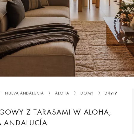
NUEVA ANDALUCIA
ALOHA
DOMY
D4919
EGOWY Z TARASAMI W ALOHA,
A ANDALUCÍA