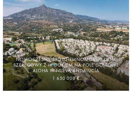
NOWOCZESNY ŚRÓDZIEMNOMORSKI DOM
SZEREGOWY Z WIDOKIEM NA POLE GOLFOWE
ALOHA W NUEVA ANDALUCÍA
1 650 000 €