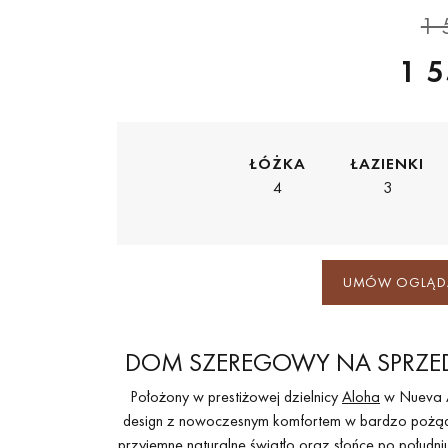
1 
1 5
ŁÓŻKA
ŁAZIENKI
4
3
UMÓW OGLĄD
DOM SZEREGOWY NA SPRZE
Położony w prestiżowej dzielnicy
Aloha
w Nueva A
design z nowoczesnym komfortem w bardzo pożąd
przyjemne naturalne światło oraz słońce po połudn