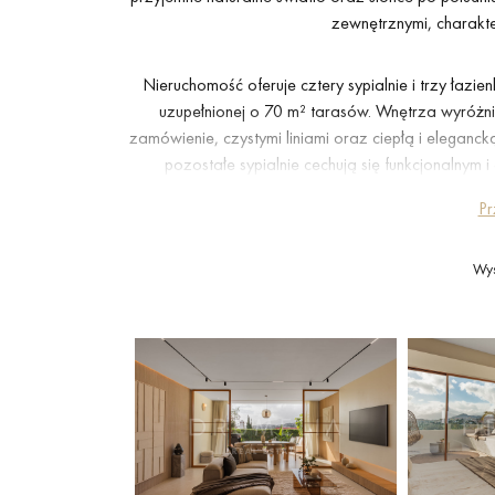
zewnętrznymi, charakter
Nieruchomość oferuje cztery sypialnie i trzy łaz
uzupełnionej o 70 m² tarasów. Wnętrza wyróż
zamówienie, czystymi liniami oraz ciepłą i eleganck
pozostałe sypialnie cechują się funkcjonaln
zapewnia k
Pr
Prywatne tarasy powiększają przestrzeń mieszkaln
Wys
powietrzu oraz spożywania posiłków w spokojn
wykonana z dbałością o detale podkreślają eksklu
jako stałe miejsce zamieszkania, jak i drugi dom