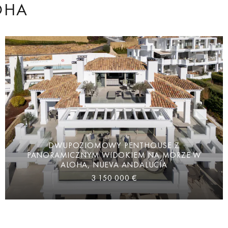
OHA
DWUPOZIOMOWY PENTHOUSE Z
PANORAMICZNYM WIDOKIEM NA MORZE W
ALOHA, NUEVA ANDALUCÍA
3 150 000 €