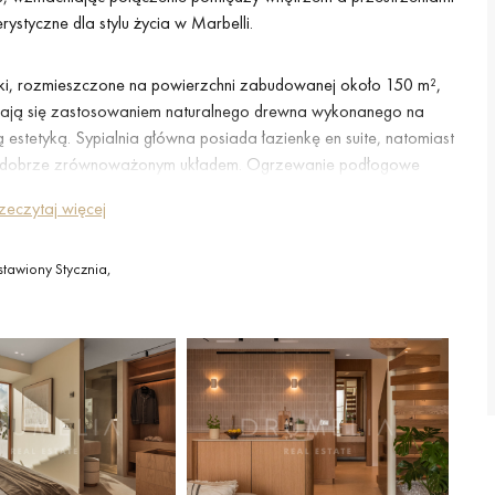
ystyczne dla stylu życia w Marbelli.
ienki, rozmieszczone na powierzchni zabudowanej około 150 m²,
niają się zastosowaniem naturalnego drewna wykonanego na
ą estetyką. Sypialnia główna posiada łazienkę en suite, natomiast
ym i dobrze zrównoważonym układem. Ogrzewanie podłogowe
omfort przez cały rok.
zeczytaj więcej
ą i tworzą idealne miejsca do relaksu, wypoczynku na świeżym
tawiony Stycznia,
ym otoczeniu. Wysokiej jakości wykończenia oraz stolarka
zywny charakter nieruchomości, czyniąc ją atrakcyjną zarówno
 w jednej z najbardziej ugruntowanych części Nueva Andalucía.