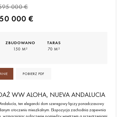
595 000 €
50 000 €
ZBUDOWANO
TARAS
150 M²
70 M²
ANIE
POBIERZ PDF
DAŻ WW ALOHA, NUEVA ANDALUCIA
ndalucía, ten elegancki dom szeregowy łączy ponadczasowy
anym otoczeniu mieszkalnym. Ekspozycja zachodnia zapewnia
iu, wzmacniając połączenie pomiędzy wnętrzem a przestrzeniami