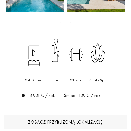
wewnętrzną i kino domowe – wszystkie z bezpośrednim
dostępem do wspaniałego ogrodu.
W stanie znajdują się również tradycyjne elementy, w tym urocze
patio, główny prysznic na świeżym powietrzu z pięknym widokiem
na pole golfowe oraz trzy oddzielne sale telewizyjne z różnymi
opcjami rozrywki.
Ukończenie willi zaplanowano na lato 2024 roku.
Sala Kinowa
Sauna
Silownia
Kurort - Spa
IBI
3 931 €
/ rok
Śmieci
139 €
/ rok
ZOBACZ PRZYBLIŻONĄ LOKALIZACJĘ