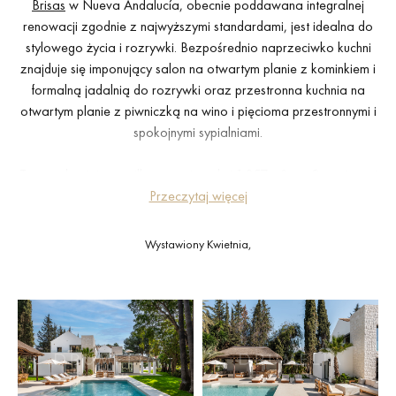
Brisas
w Nueva Andalucía, obecnie poddawana integralnej
renowacji zgodnie z najwyższymi standardami, jest idealna do
stylowego życia i rozrywki. Bezpośrednio naprzeciwko kuchni
znajduje się imponujący salon na otwartym planie z kominkiem i
formalną jadalnią do rozrywki oraz przestronna kuchnia na
otwartym planie z piwniczką na wino i pięcioma przestronnymi i
spokojnymi sypialniami.
Ta oszałamiająca willa o powierzchni 1.257 m² ma 3 poziomy i
kilka tarasów do wyboru i znajduje się na rozległej działce o
Przeczytaj więcej
powierzchni 2560 m2, oferując absolutną prywatność i otoczona
wypielęgnowanymi ogrodami i pięknym basenem. Willa posiada
Wystawiony Kwietnia,
również piwnicę o powierzchni 250 m2 z imponującą wysokością
sufitu wynoszącą 3 metry, oferującą mnóstwo miejsca na
rozrywkę i wypoczynek.
Wyróżniające się funkcje obejmują przestronny garaż
wyposażony w płytę do obracania samochodu, luksusową strefę
spa z sauną i łaźnią parową, najnowocześniejszą siłownię