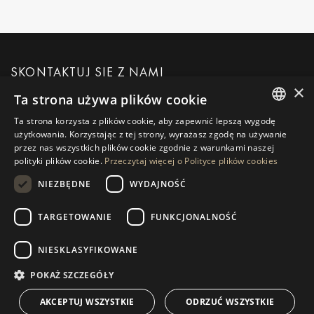
SKONTAKTUJ SIĘ Z NAMI
×
Ta strona używa plików cookie
POPROŚ O WIĘCEJ INFORMACJI
Ta strona korzysta z plików cookie, aby zapewnić lepszą wygodę
ENGLISH
użytkowania. Korzystając z tej strony, wyrażasz zgodę na używanie
przez nas wszystkich plików cookie zgodnie z warunkami naszej
WIADOMOŚĆ DO NAS
SPANISH
polityki plików cookie.
Przeczytaj więcej o Polityce plików cookies
GERMAN
NIEZBĘDNE
WYDAJNOŚĆ
RUSSIAN
TARGETOWANIE
FUNKCJONALNOŚĆ
NAWIGACJA
KOLEKCJA
SWEDISH
Nieruchomości
Wyłączności
NIESKLASYFIKOWANE
FRENCH
Przewodniki
Nowo Wybudowane
POLISH
POKAŻ SZCZEGÓŁY
KONTAKT
NORWEGIAN
Zespół
Frontline Beach
AKCEPTUJ WSZYSTKIE
ODRZUĆ WSZYSTKIE