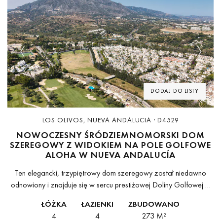
Previous
Next
DODAJ DO LISTY
LOS OLIVOS, NUEVA ANDALUCIA · D4529
NOWOCZESNY ŚRÓDZIEMNOMORSKI DOM
SZEREGOWY Z WIDOKIEM NA POLE GOLFOWE
ALOHA W NUEVA ANDALUCÍA
Ten elegancki, trzypiętrowy dom szeregowy został niedawno
odnowiony i znajduje się w sercu prestiżowej Doliny Golfowej w
Nueva Andalucía. Łączy śródziemnomorski urok z nowoczesnymi
ŁÓŻKA
ŁAZIENKI
ZBUDOWANO
wykończeniami i oferuje 227 m² starannie...
4
4
273 M²