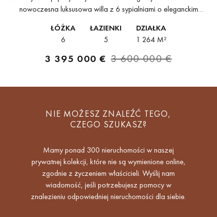
nowoczesna luksusowa willa z 6 sypialniami o eleganckim
współczesnym designie jest oferowana na sprzedaż w samym
ŁÓŻKA
ŁAZIENKI
DZIAŁKA
sercu Golf Valley w Marbelli. Znajduje...
6
5
1 264 M²
3 395 000 €
3 600 000 €
NIE MOŻESZ ZNALEŹĆ TEGO,
CZEGO SZUKASZ?
Mamy ponad 300 nieruchomości w naszej
prywatnej kolekcji, które nie są wymienione online,
zgodnie z życzeniem właścicieli. Wyślij nam
wiadomość, jeśli potrzebujesz pomocy w
znalezieniu odpowiedniej nieruchomości dla siebie.