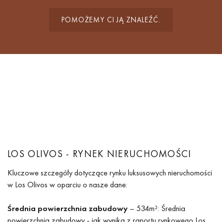
POMOŻEMY CI JĄ ZNALEŹĆ.
LOS OLIVOS - RYNEK NIERUCHOMOŚCI
Kluczowe szczegóły dotyczące rynku luksusowych nieruchomości
w Los Olivos w oparciu o nasze dane:
Średnia powierzchnia zabudowy
– 534m²: Średnia
powierzchnia zabudowy - jak wynika z raportu rynkowego Los