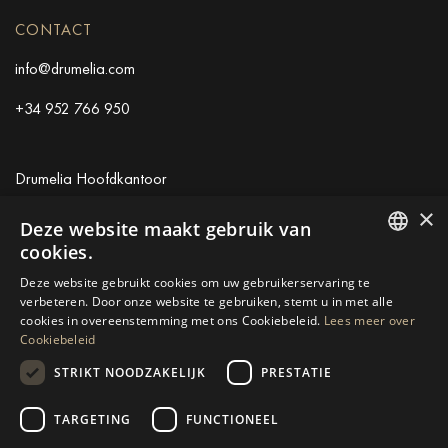
CONTACT
info@drumelia.com
+34 952 766 950
Drumelia Hoofdkantoor
×
Centro de Negocios Puerta de Banus
Deze website maakt gebruik van
Edificio B, Local 11
cookies.
29660 Marbella
ENGLISH
Deze website gebruikt cookies om uw gebruikerservaring te
+34 952 766 950
verbeteren. Door onze website te gebruiken, stemt u in met alle
SPANISH
info@drumelia.com
cookies in overeenstemming met ons Cookiebeleid.
Lees meer over
Cookiebeleid
GERMAN
STRIKT NOODZAKELIJK
PRESTATIE
RUSSIAN
Linkedin
Instagram
Youtube
SWEDISH
TARGETING
FUNCTIONEEL
© 2026 Drumelia Real Estate.
Gebruiksvoorwaarden
·
FRENCH