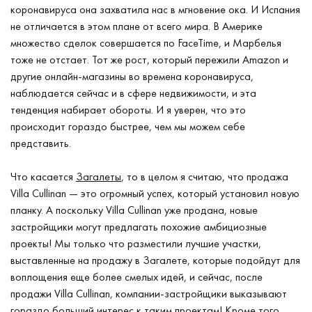
коронавируса она захватила нас в мгновение ока. И Испания
не отличается в этом плане от всего мира. В Америке
множество сделок совершается по FaceTime, и Марбелья
тоже не отстает. Тот же рост, который пережили Amazon и
другие онлайн-магазины во времена коронавируса,
наблюдается сейчас и в сфере недвижимости, и эта
тенденция набирает обороты. И я уверен, что это
происходит гораздо быстрее, чем мы можем себе
представить.
Что касается
Загалеты
, то в целом я считаю, что продажа
Villa Cullinan — это огромный успех, который установил новую
планку. А поскольку Villa Cullinan уже продана, новые
застройщики могут предлагать похожие амбициозные
проекты! Мы только что разместили лучшие участки,
выставленные на продажу в Загалете, которые подойдут для
воплощения еще более смелых идей, и сейчас, после
продажи Villa Cullinan, компании-застройщики выказывают
гораздо больший интерес к таким проектам! Кроме того,