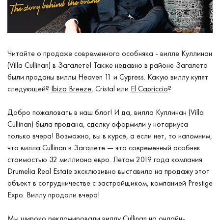
Читайте о продаже современного особняка - вилле Куллинан
(Villa Cullinan) в Загалете! Также недавно в районе Загалета
были проданы виллы Heaven 11 и Cypress. Какую виллу купят
следующей?
Ibiza Breeze
, Cristal или
El Capriccio
?
Добро пожаловать в наш блог! И да, вилла Куллинан (Villa
Cullinan) была продана, сделку оформили у нотариуса
только вчера! Возможно, вы в курсе, а если нет, то напомним,
что вилла Cullinan в Загалете — это современный особняк
стоимостью 32 миллиона евро. Летом 2019 года компания
Drumelia Real Estate эксклюзивно выставила на продажу этот
объект в сотрудничестве с застройщиком, компанией Prestige
Expo. Виллу продали вчера!
Мы широко рекламировали виллу Cullinan на онлайн-