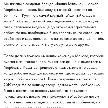
Мы начали с создания бренда. «Вилла Куллинан — алмаз
Марбельи» — таков был лозунг, который намекает на
бриллиант Куллинан, самый крупный найденный алмаз в
мире. Чтобы выставить объект недвижимости на рынок, мы
сняли рекламное видео еще до окончания строительных
работ. Но нам необходимо было создать нечто совершенно
особенное и взрывное, то, что никто никогда не видел, чтобы
с самого начала выделить эту виллу на фоне других.
После долгих поисков мы нашли команду в Монако, которая
смогла снять такое видео. Мы наняли их, и они прилетели в
Марбелью. Команде пришлось снимать виллу в то время,
когда рабочие еще достраивали ее. Сдача дома произошла
в срок, работы на вилле Cullinan завершились в сентябре
2019 года. Но по нашему плану недвижимость необходимо
было выставить на продажу весной, так как многие
потенциальные покупатели приезжают в Марбелью летом.
То, что лето было упущено, стало большой проблемой, но
мы ничего не могли с этим поделать.