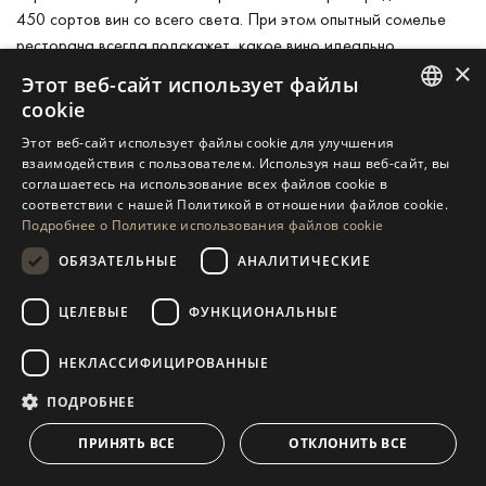
450 сортов вин со всего света. При этом опытный сомелье
ресторана всегда подскажет, какое вино идеально
×
подойдет к тому или иному блюду.
Этот веб-сайт использует файлы
cookie
стоимость блюд: 5–60 евро;
ENGLISH
Этот веб-сайт использует файлы cookie для улучшения
время работы: с 13:00 до 16:00 и с 20:00 до 00:00.
взаимодействия с пользователем. Используя наш веб-сайт, вы
SPANISH
соглашаетесь на использование всех файлов cookie в
соответствии с нашей Политикой в ​​отношении файлов cookie.
адрес: Av. Bulevar Príncipe Alfonso de Hohenlohe, 178;
GERMAN
Подробнее о Политике использования файлов cookie
RUSSIAN
телефон: +34 951 554 554;
ОБЯЗАТЕЛЬНЫЕ
АНАЛИТИЧЕСКИЕ
SWEDISH
сайт:
https://grupodanigarcia.com/es/restaurantes-lobito-
ЦЕЛЕВЫЕ
ФУНКЦИОНАЛЬНЫЕ
de-mar/lobito-de-mar-marbella/
FRENCH
POLISH
НЕКЛАССИФИЦИРОВАННЫЕ
AMORЕ & FANTASIA – ЛУЧШИЙ
NORWEGIAN
ПОДРОБНЕЕ
РЕСТОРАН С ИТАЛЬЯНСКОЙ КУХНЕЙ В
DUTCH
МАРБЕЛЬЕ
ПРИНЯТЬ ВСЕ
ОТКЛОНИТЬ ВСЕ