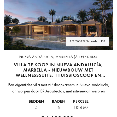
Previous
Next
TOEVOEGEN AAN LIJST
NUEVA ANDALUCIA, MARBELLA (ALLE) · D5134
VILLA TE KOOP IN NUEVA ANDALUCÍA,
MARBELLA - NIEUWBOUW MET
WELLNESSSUITE, THUISBIOSCOOP EN
GOLFUITZICHT
Een eigentijdse villa met vijf slaapkamers in Nueva Andalucía,
ontworpen door ER Arquitectos, met interieurontwerp en
maatwerk meubilair van GC Studio — een combinatie die dit tot
BEDDEN
BADEN
PERCEEL
een van de...
5
6
1.014 M²