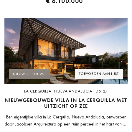
€ 6.100.000
Previous
Next
TOEVOEGEN AAN LIJST
NIEUW GEBOUWD
LA CERQUILLA, NUEVA ANDALUCIA · D5127
NIEUWGEBOUWDE VILLA IN LA CERQUILLA MET
UITZICHT OP ZEE
Een eigentijdse villa in La Cerquilla, Nueva Andalucía, ontworpen
door Jacobsen Arquitectura op een ruim perceel in het hart van de
Golfvallei, met een weids uitzicht over de Middellandse Zee....