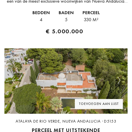
een van de meest exclusieve woonwijken van Nueva Andalucía,
combineert deze uitzonderlijke eigentijdse halfvrijstaande villa
BEDDEN
BADEN
PERCEEL
baanbrekend architecturaal ontwerp, premium afwerkingen...
4
5
330 M²
€ 5.000.000
Previous
Next
TOEVOEGEN AAN LIJST
ATALAYA DE RIO VERDE, NUEVA ANDALUCIA · D5153
PERCEEL MET UITSTEKENDE