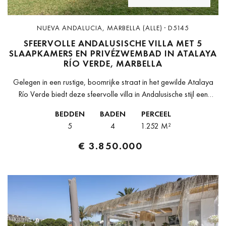
NUEVA ANDALUCIA, MARBELLA (ALLE) · D5145
SFEERVOLLE ANDALUSISCHE VILLA MET 5
SLAAPKAMERS EN PRIVÉZWEMBAD IN ATALAYA
RÍO VERDE, MARBELLA
Gelegen in een rustige, boomrijke straat in het gewilde Atalaya
Río Verde biedt deze sfeervolle villa in Andalusische stijl een
uitzonderlijke combinatie van ruimte, privacy en comfort, op
BEDDEN
BADEN
PERCEEL
slechts een...
5
4
1.252 M²
€ 3.850.000