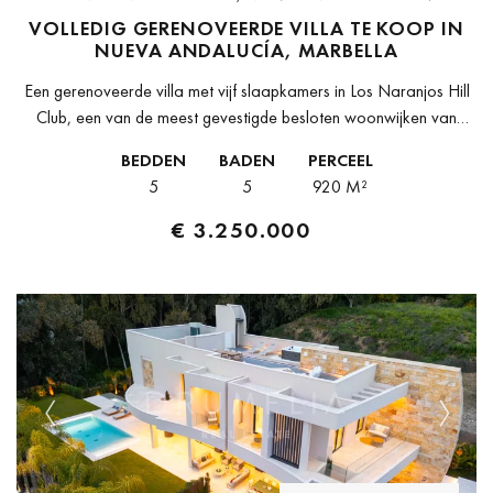
VOLLEDIG GERENOVEERDE VILLA TE KOOP IN
NUEVA ANDALUCÍA, MARBELLA
Een gerenoveerde villa met vijf slaapkamers in Los Naranjos Hill
Club, een van de meest gevestigde besloten woonwijken van
Nueva Andalucía, op een perceel van 920 m² omgeven door
BEDDEN
BADEN
PERCEEL
volwassen...
5
5
920 M²
€ 3.250.000
Previous
Next