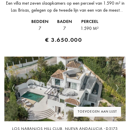
Een villa met zeven slaapkamers op een perceel van 1.590 m² in
Las Brisas, gelegen op de tweede lijn van een van de meest
gevestigde golfbanen van Nueva Andalucia, met...
BEDDEN
BADEN
PERCEEL
7
7
1.590 M²
€ 3.650.000
Previous
Next
TOEVOEGEN AAN LIJST
LOS NARANJOS HILL CLUB, NUEVA ANDALUCIA · D5175