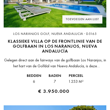
Previous
Next
TOEVOEGEN AAN LIJST
LOS NARANJOS GOLF, NUEVA ANDALUCIA · D5165
KLASSIEKE VILLA OP DE FRONTLINIE VAN DE
GOLFBAAN IN LOS NARANJOS, NUEVA
ANDALUCÍA
Gelegen direct aan de fairways van de golfbaan Los Naranjos, in
het hart van de Golfdal van Nueva Andalucía, is deze
indrukwekkende villa met zes slaapkamers een zeldzame vondst
BEDDEN
BADEN
PERCEEL
die...
6
7
1.253 M²
€ 3.950.000