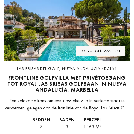
Previous
Next
TOEVOEGEN AAN LIJST
LAS BRISAS DEL GOLF, NUEVA ANDALUCIA · D5164
FRONTLINE GOLFVILLA MET PRIVÉTOEGANG
TOT ROYAL LAS BRISAS GOLFBAAN IN NUEVA
ANDALUCÍA, MARBELLA
Een zeldzame kans om een klassieke villa in perfecte staat te
verwerven, gelegen aan de frontlinie van de Royal Las Brisas Golf
Club en met het uitzonderlijke privilege van directe...
BEDDEN
BADEN
PERCEEL
3
3
1.163 M²