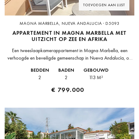
TOEVOEGEN AAN LIJST
MAGNA MARBELLA, NUEVA ANDALUCIA · D5093
APPARTEMENT IN MAGNA MARBELLA MET
UITZICHT OP ZEE EN AFRIKA
Een tweeslaapkamerappartement in Magna Marbella, een
verhoogde en beveiligde gemeenschap in Nueva Andalucía, op
het zuidwesten georiënteerd met panoramisch uitzicht over de
BEDDEN
BADEN
GEBOUWD
Middellandse Zee richting Gibraltar en de Noord-Afrikaanse
2
2
113 M²
kustlijn....
€ 799.000