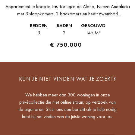
Appartement te koop in Las Tortugas de Aloha, Nueva Andalucia
met 3 slaapkamers, 2 badkamers en heeft zwembad
(gemeenschappelijk), garage (gemeenschappelijk) en tuin
BEDDEN
BADEN
GEBOUWD
(gemeenschappelijk). Afmetingen: 145m² gebouwd en 47m²
3
2
145 M²
terras.Deze...
€ 750.000
KUN JE NIET VINDEN WAT JE ZOEKT?
We hebben meer dan 300 woningen in onze
privécollectie die niet online staan, op verzoek van
de eigenaren. Stuur ons een bericht als je hulp nodig
hebt bij het vinden van de juiste woning voor jou.