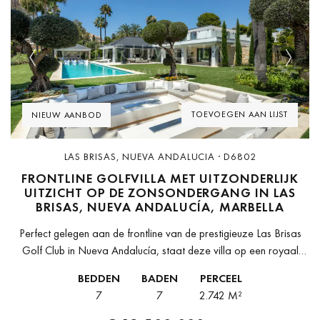
Previous
Next
TOEVOEGEN AAN LIJST
NIEUW AANBOD
LAS BRISAS, NUEVA ANDALUCIA · D6802
FRONTLINE GOLFVILLA MET UITZONDERLIJK
UITZICHT OP DE ZONSONDERGANG IN LAS
BRISAS, NUEVA ANDALUCÍA, MARBELLA
Perfect gelegen aan de frontline van de prestigieuze Las Brisas
Golf Club in Nueva Andalucía, staat deze villa op een royaal
perceel van 2.742㎡ en heeft zij een bebouwde oppervlakte...
BEDDEN
BADEN
PERCEEL
7
7
2.742 M²