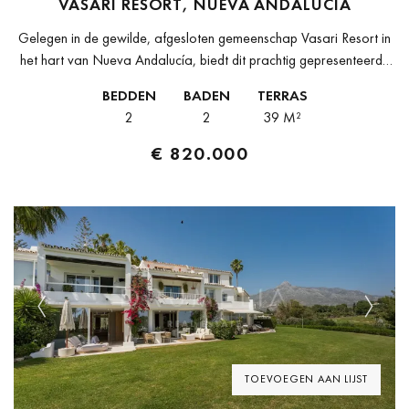
VASARI RESORT, NUEVA ANDALUCÍA
Gelegen in de gewilde, afgesloten gemeenschap Vasari Resort in
het hart van Nueva Andalucía, biedt dit prachtig gepresenteerde
appartement op de begane grond met twee slaapkamers een
BEDDEN
BADEN
TERRAS
uitzonderlijke kans, zowel...
2
2
39 M²
€ 820.000
Previous
Next
TOEVOEGEN AAN LIJST