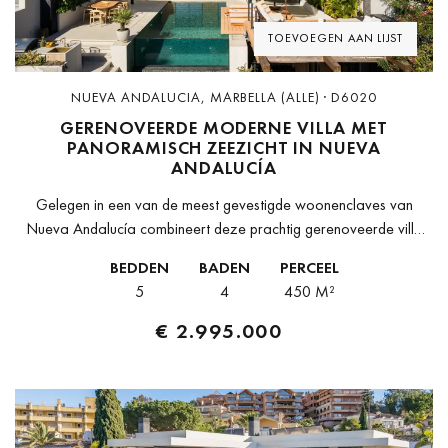
TOEVOEGEN AAN LIJST
NUEVA ANDALUCIA, MARBELLA (ALLE) · D6020
GERENOVEERDE MODERNE VILLA MET
PANORAMISCH ZEEZICHT IN NUEVA
ANDALUCÍA
Gelegen in een van de meest gevestigde woonenclaves van
Nueva Andalucía combineert deze prachtig gerenoveerde villa
eigentijds Scandinavisch design met adembenemende
BEDDEN
BADEN
PERCEEL
panoramische uitzichten die reiken van de berg La Concha...
5
4
450 M²
€ 2.995.000