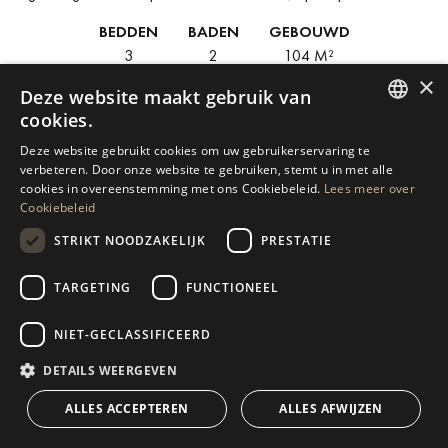
Puerto Banús.De woning ligt op de eerste verdieping en is begin
BEDDEN
BADEN
GEBOUWD
2026 volledig...
3
2
104 M²
×
€ 695.000
Deze website maakt gebruik van
cookies.
ENGLISH
Deze website gebruikt cookies om uw gebruikerservaring te
verbeteren. Door onze website te gebruiken, stemt u in met alle
SPANISH
cookies in overeenstemming met ons Cookiebeleid.
Lees meer over
Cookiebeleid
GERMAN
1
2
3
STRIKT NOODZAKELIJK
PRESTATIE
RUSSIAN
SWEDISH
TARGETING
FUNCTIONEEL
FRENCH
NIET-GECLASSIFICEERD
POLISH
DETAILS WEERGEVEN
DE GIDS VOOR MARBELLA'S TOPLOCATIES
NORWEGIAN
ALLES ACCEPTEREN
ALLES AFWIJZEN
DUTCH
We hebben onze gidsen op maat gemaakt voor de belangrijkste