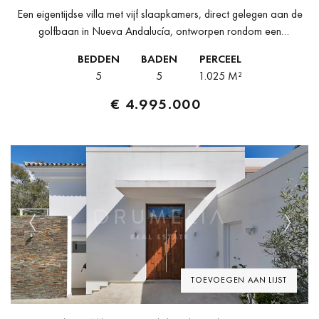
Een eigentijdse villa met vijf slaapkamers, direct gelegen aan de
golfbaan in Nueva Andalucía, ontworpen rondom een
onbelemmerd uitzicht op de golfbaan dankzij wegschuivende
BEDDEN
BADEN
PERCEEL
glazen wanden van vloer tot plafond....
5
5
1.025 M²
€ 4.995.000
Previous
Next
TOEVOEGEN AAN LIJST