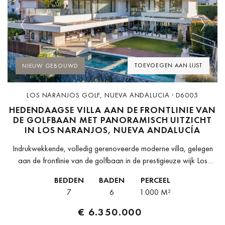
Previous
Next
TOEVOEGEN AAN LIJST
NIEUW GEBOUWD
LOS NARANJOS GOLF, NUEVA ANDALUCIA · D6005
HEDENDAAGSE VILLA AAN DE FRONTLINIE VAN
DE GOLFBAAN MET PANORAMISCH UITZICHT
IN LOS NARANJOS, NUEVA ANDALUCÍA
Indrukwekkende, volledig gerenoveerde moderne villa, gelegen
aan de frontlinie van de golfbaan in de prestigieuze wijk Los
Naranjos in Nueva Andalucía. Gelegen in een privé en zeer
BEDDEN
BADEN
PERCEEL
exclusieve omgeving combineert...
7
6
1.000 M²
€ 6.350.000