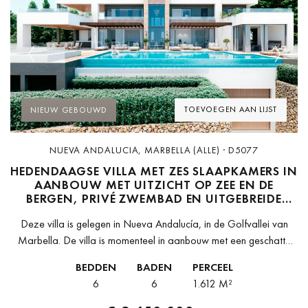
Previous
Next
TOEVOEGEN AAN LIJST
NIEUW GEBOUWD
NUEVA ANDALUCIA, MARBELLA (ALLE) · D5077
HEDENDAAGSE VILLA MET ZES SLAAPKAMERS IN
AANBOUW MET UITZICHT OP ZEE EN DE
BERGEN, PRIVÉ ZWEMBAD EN UITGEBREIDE
RECREATIEGEBIEDEN IN NUEVA ANDALUCÍA,
Deze villa is gelegen in Nueva Andalucía, in de Golfvallei van
MARBELLA
Marbella. De villa is momenteel in aanbouw met een geschatte
voltooiing in 2027. De woning ligt op een perceel...
BEDDEN
BADEN
PERCEEL
6
6
1.612 M²