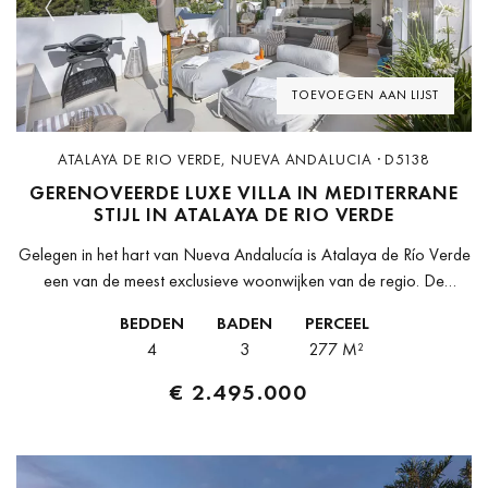
Previous
Next
TOEVOEGEN AAN LIJST
ATALAYA DE RIO VERDE, NUEVA ANDALUCIA · D5138
GERENOVEERDE LUXE VILLA IN MEDITERRANE
STIJL IN ATALAYA DE RIO VERDE
Gelegen in het hart van Nueva Andalucía is Atalaya de Río Verde
een van de meest exclusieve woonwijken van de regio. De
omgeving biedt rust, privacy en veiligheid op slechts...
BEDDEN
BADEN
PERCEEL
4
3
277 M²
€ 2.495.000