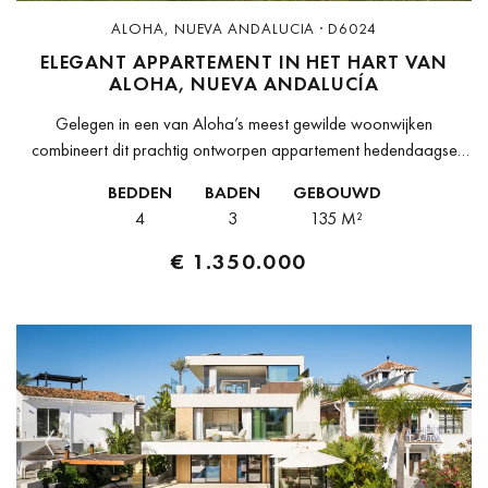
ALOHA, NUEVA ANDALUCIA · D6024
ELEGANT APPARTEMENT IN HET HART VAN
ALOHA, NUEVA ANDALUCÍA
Gelegen in een van Aloha’s meest gewilde woonwijken
combineert dit prachtig ontworpen appartement hedendaagse
elegantie, comfort en een uitzonderlijke lifestyle-setting in het hart
BEDDEN
BADEN
GEBOUWD
van Nueva Andalucía. Omringd door volwassen groen...
4
3
135 M²
€ 1.350.000
Previous
Next