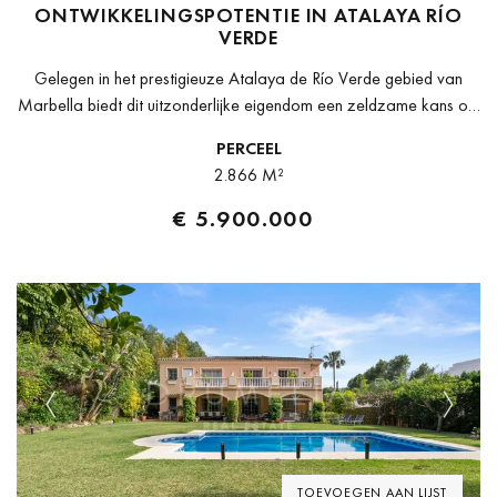
ONTWIKKELINGSPOTENTIE IN ATALAYA RÍO
VERDE
Gelegen in het prestigieuze Atalaya de Río Verde gebied van
Marbella biedt dit uitzonderlijke eigendom een zeldzame kans om
een aanzienlijk residentieel bezit te verwerven in een van de
PERCEEL
meest...
2.866 M²
€ 5.900.000
Previous
Next
TOEVOEGEN AAN LIJST