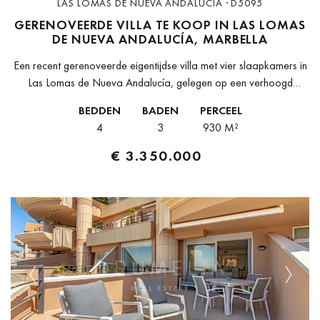
LAS LOMAS DE NUEVA ANDALUCIA · D5095
GERENOVEERDE VILLA TE KOOP IN LAS LOMAS
DE NUEVA ANDALUCÍA, MARBELLA
Een recent gerenoveerde eigentijdse villa met vier slaapkamers in
Las Lomas de Nueva Andalucía, gelegen op een verhoogd
perceel met een zuid/zuidoostelijke oriëntatie binnen een van de
BEDDEN
BADEN
PERCEEL
meest gevestigde gated...
4
3
930 M²
€ 3.350.000
Previous
Next