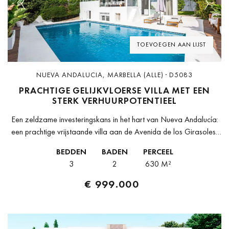
Previous
Next
TOEVOEGEN AAN LIJST
NUEVA ANDALUCIA, MARBELLA (ALLE) · D5083
PRACHTIGE GELIJKVLOERSE VILLA MET EEN
STERK VERHUURPOTENTIEEL
Een zeldzame investeringskans in het hart van Nueva Andalucía:
een prachtige vrijstaande villa aan de Avenida de los Girasoles,
gelegen in een van de meest gewilde wijken van Marbella, op...
BEDDEN
BADEN
PERCEEL
3
2
630 M²
€ 999.000