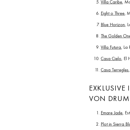
Villa Caribe
, Ma
Eight o Three
, 
Blue Horizon
, 
The Golden On
Villa Futura
, La
Casa Cielo
, El
Casa Terregles
EXKLUSIVE
VON DRUME
Emare Jade
, E
Plot in Sierra B