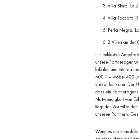
Villa Shiro
, La 
Villa Toccata
, 
Perla Negra
, L
2 Villen an de
Für exklusive Angebot
unsere Partneragenture
lokalen und internatio
400:1 – wobei 400 uns
verkaufen kann. Der U
dass ein Partneragent 
Notwendigkeit von Exk
liegt der Vorteil in d
unseren Partnern, Ges
Wenn es um Immobilien
erwähnt, dass die List