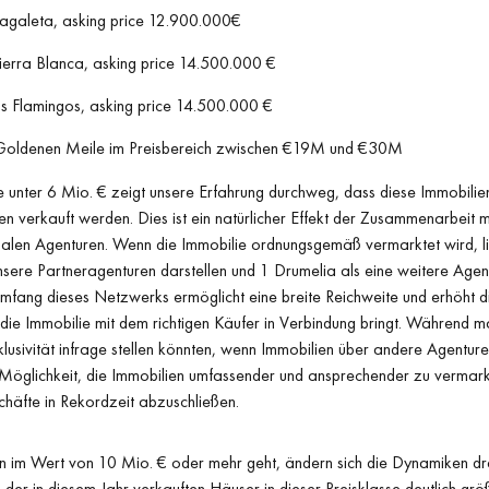
Zagaleta, asking price 12.900.000€
Sierra Blanca, asking price 14.500.000 €
os Flamingos, asking price 14.500.000 €
r Goldenen Meile im Preisbereich zwischen €19M und €30M
e unter 6 Mio. € zeigt unsere Erfahrung durchweg, dass diese Immobili
n verkauft werden. Dies ist ein natürlicher Effekt der Zusammenarbeit 
nalen Agenturen. Wenn die Immobilie ordnungsgemäß vermarktet wird, li
ere Partneragenturen darstellen und 1 Drumelia als eine weitere Agent
mfang dieses Netzwerks ermöglicht eine breite Reichweite und erhöht di
die Immobilie mit dem richtigen Käufer in Verbindung bringt. Während 
lusivität infrage stellen könnten, wenn Immobilien über andere Agentur
er Möglichkeit, die Immobilien umfassender und ansprechender zu vermark
chäfte in Rekordzeit abzuschließen.
 im Wert von 10 Mio. € oder mehr geht, ändern sich die Dynamiken dras
e der in diesem Jahr verkauften Häuser in dieser Preisklasse deutlich größ