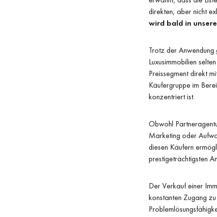
direkten, aber nicht e
wird bald in unser
Trotz der Anwendung g
Luxusimmobilien selten
Preissegment direkt mit
Käufergruppe im Bere
konzentriert ist.
Obwohl Partneragenture
Marketing oder Aufwan
diesen Käufern ermögli
prestigeträchtigsten A
Der Verkauf einer Immo
konstanten Zugang zu 
Problemlösungsfähigke