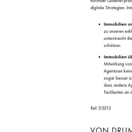
höchster Qualität präs
digitale Strategien. I
Immobilien un
zu unseren exk
unterstreicht d
schätzen.
Immobilien ü
Mitwirkung von
Agenturen keine
sogar besser i
dass andere Ag
Fachleuten an d
Ref: D3213
VON DRUME