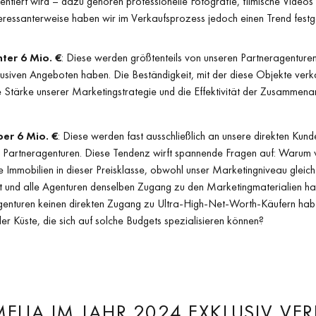
entiert wird – dazu gehören professionelle Fotografie, filmische Videos 
nteressanterweise haben wir im Verkaufsprozess jedoch einen Trend festge
ter 6 Mio. €
: Diese werden größtenteils von unseren Partneragenture
lusiven Angeboten haben. Die Beständigkeit, mit der diese Objekte verk
ie Stärke unserer Marketingstrategie und die Effektivität der Zusammenar
ber 6 Mio. €
: Diese werden fast ausschließlich an unsere direkten Kund
 Partneragenturen. Diese Tendenz wirft spannende Fragen auf: Warum
 Immobilien in dieser Preisklasse, obwohl unser Marketingniveau gleich
st und alle Agenturen denselben Zugang zu den Marketingmaterialien ha
enturen keinen direkten Zugang zu Ultra-High-Net-Worth-Käufern habe
er Küste, die sich auf solche Budgets spezialisieren können?
LIA IM JAHR 2024 EXKLUSIV VE