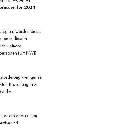
bnissen für 2024
ategien, werden diese
ionen in diesem
ich kleinere
atpersonen (UHNWI)
usforderung weniger im
ekten Beziehungen zu
bst die
; er erfordert einen
rtise und