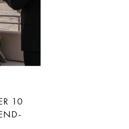
ER 10
-END-