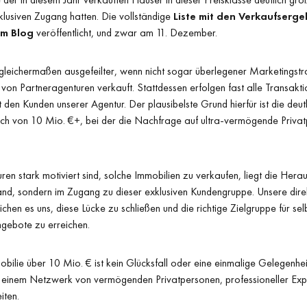
xklusiven Zugang hatten. Die vollständige
Liste mit den Verkaufserge
em Blog
veröffentlicht, und zwar am 11. Dezember.
leichermaßen ausgefeilter, wenn nicht sogar überlegener Marketingstr
 von Partneragenturen verkauft. Stattdessen erfolgen fast alle Transakt
 den Kunden unserer Agentur. Der plausibelste Grund hierfür ist die deutl
ich von 10 Mio. €+, bei der die Nachfrage auf ultra-vermögende Priv
n stark motiviert sind, solche Immobilien zu verkaufen, liegt die Hera
d, sondern im Zugang zu dieser exklusiven Kundengruppe. Unsere dir
chen es uns, diese Lücke zu schließen und die richtige Zielgruppe für sel
ngebote zu erreichen.
bilie über 10 Mio. € ist kein Glücksfall oder eine einmalige Gelegenheit
einem Netzwerk von vermögenden Privatpersonen, professioneller Expe
iten.