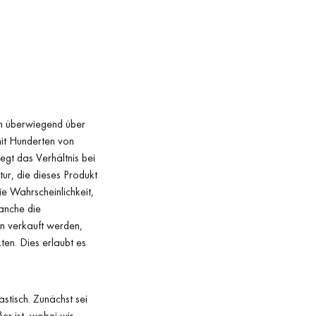
en überwiegend über
mit Hunderten von
egt das Verhältnis bei
ur, die dieses Produkt
e Wahrscheinlichkeit,
manche die
en verkauft werden,
ten. Dies erlaubt es
tisch. Zunächst sei
er ist, wobei wir