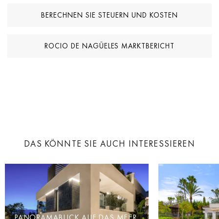
Rocío de Nagüeles ist eine ruhige und prestigeträchtige
BERECHNEN SIE STEUERN UND KOSTEN
Wohngegend mit luxuriösen Apartmentanlagen und Villen mit Blick
auf die Berge und das Meer. Es bietet alle Annehmlichkeiten der
Goldenen Meile, einschließlich der Luxusresorts Marbella Club und
ROCIO DE NAGÜELES MARKTBERICHT
Puente Romano, Michelin-Sterne-Restaurants, Golfplätze,
Sandstrände, Designer-Boutiquen, Tennisplätze, Nachtclubs,
bekannte internationale Schulen usw. Diese stilvolle Gegend
gehört zu den besten Adressen in Südspanien.
DAS KÖNNTE SIE AUCH INTERESSIEREN
PANORAMABLICK AUF DAS MEER,