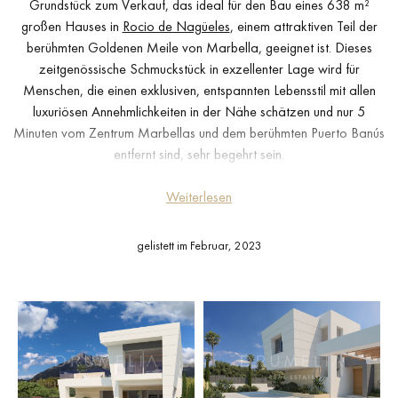
Grundstück zum Verkauf, das ideal für den Bau eines 638 m²
großen Hauses in
Rocio de Nagüeles
, einem attraktiven Teil der
berühmten Goldenen Meile von Marbella, geeignet ist. Dieses
zeitgenössische Schmuckstück in exzellenter Lage wird für
Menschen, die einen exklusiven, entspannten Lebensstil mit allen
luxuriösen Annehmlichkeiten in der Nähe schätzen und nur 5
Minuten vom Zentrum Marbellas und dem berühmten Puerto Banús
entfernt sind, sehr begehrt sein.
Die Landschaft mit dem traditionellen andalusischen Charakter
Weiterlesen
wird ein offenes Konzept und moderne Räume des
umweltfreundlichen Hauses integrieren, wo der Stil mit der Natur
gelistett im Februar, 2023
der hochwertigen Materialien verschmilzt: Beton, Glas, Naturstein
und Holz. Ihr spektakuläres neues Haus wird einen herrlichen Blick
auf die malerische Umgebung bieten, und das Wahrzeichen
Marbellas, der Berg La Concha, bildet den beeindruckenden
Hintergrund. Die Villa verfügt über einen großzügigen und hellen
Wohn- und Essbereich mit großen Glas- und Fenstertüren, die viel
Licht hereinlassen, eine schlichte Küche im minimalistischen Stil mit