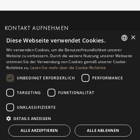
KONTAKT AUFNEHMEN
×
Diese Webseite verwendet Cookies.
MEHR INFORMATIONEN ANFORDERN
Wir verwenden Cookies, um die Benutzerfreundlichkeit unserer
ENGLISH
Website zu verbessern. Durch die weitere Nutzung unserer Webseite
stimmen Sie der Verwendung von Cookies gemäß unserer Cookie-
NACHRICHT AN UNS
SPANISH
Richtlinie zu.
Lesen Sie mehr über die Cookie-Richtlinie
GERMAN
UNBEDINGT ERFORDERLICH
PERFORMANCE
RUSSIAN
TARGETING
FUNKTIONALITÄT
NAVIGATION
SAMMLUNG
SWEDISH
Immobilien
Exklusiv
UNKLASSIFIZIERTE
FRENCH
Guides
Neu Gebaute
POLISH
DETAILS ANZEIGEN
KONTAKT
NORWEGIAN
Team
Frontline Strand
ALLE AKZEPTIEREN
ALLE ABLEHNEN
DUTCH