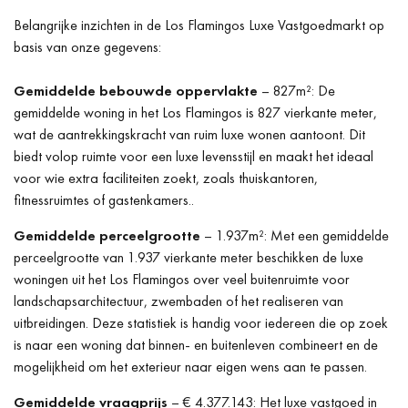
Belangrijke inzichten in de Los Flamingos Luxe Vastgoedmarkt op
basis van onze gegevens:
Gemiddelde bebouwde oppervlakte
– 827m²: De
gemiddelde woning in het Los Flamingos is 827 vierkante meter,
wat de aantrekkingskracht van ruim luxe wonen aantoont. Dit
biedt volop ruimte voor een luxe levensstijl en maakt het ideaal
voor wie extra faciliteiten zoekt, zoals thuiskantoren,
fitnessruimtes of gastenkamers..
Gemiddelde perceelgrootte
– 1.937m²: Met een gemiddelde
perceelgrootte van 1.937 vierkante meter beschikken de luxe
woningen uit het Los Flamingos over veel buitenruimte voor
landschapsarchitectuur, zwembaden of het realiseren van
uitbreidingen. Deze statistiek is handig voor iedereen die op zoek
is naar een woning dat binnen- en buitenleven combineert en de
mogelijkheid om het exterieur naar eigen wens aan te passen.
Gemiddelde vraagprijs
– € 4.377.143: Het luxe vastgoed in