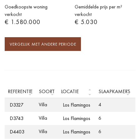
Goedkoopste woning
Gemiddelde prijs per m²
verkocht
verkocht
€ 1.580.000
€ 5.030
VERGELIJK MET ANDERE PERIODE
REFERENTIE
SOORT
LOCATIE
SLAAPKAMERS
(
Villa
4
6
D3327
Los Flamingos
Villa
6
7
D3743
Los Flamingos
Villa
6
7
D4403
Los Flamingos