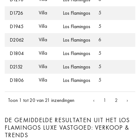
Villa
5
1
D1726
Los Flamingos
Villa
5
4
D1945
Los Flamingos
Villa
6
7
D2062
Los Flamingos
Villa
5
5
D1804
Los Flamingos
Villa
5
1
D2152
Los Flamingos
Villa
5
5
D1806
Los Flamingos
Toon 1 tot 20 van 21 inzendingen
‹
1
2
›
DE GEMIDDELDE RESULTATEN UIT HET LOS
FLAMINGOS LUXE VASTGOED: VERKOOP &
TRENDS