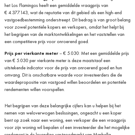
het Los Flamingos heeft een gemiddelde vraagprijs van
€ 4.377.143, wat de reputatie van dit gebied als een high-end
vastgoedbestemming onderstreept. Dit bedrag is van groot belang
voor zowel potentiële kopers en verkopers, omdat het helpt bij
het begrijpen van de marktontwikkelingen en het vaststellen van
een competitieve prijs voor onroerend goed.
Prijs per vierkante meter
– € 5.030: Met een gemiddelde prijs
van € 5.030 per vierkante meter is deze maatstaaf een
uitstekende indicator voor de prijs van onroerend goed en hun
omvang. Dit is onschatbare waarde voor investeerders die de
waardepropositie van vastgoed willen beoordelen en potentiële
rendementen willen voorspellen.
Het begrijpen van deze belangrijke cijfers kan u helpen bij het
nemen van weloverwogen beslissingen, ongeacht u een koper
bent op zoek naar een woning, een verkoper die een vraagprijs
voor zijn woning wil bepalen of een investeerder die het mogelijke
rendement in de levendige vastgoedmarkt van Marbella