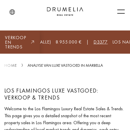
Men
VERKOOP
CA, MARBELLA (ALLE)
8.955.000 €
|
D3377
LOS NARA
EN
TRENDS
HOME
ANALYSE VAN LUXE VASTGOED IN MARBELLA
LOS FLAMINGOS LUXE VASTGOED:
VERKOOP & TRENDS
Welcome to the Los Flamingos Luxury Real Estate Sales & Trends.
This page gives you a detailed snapshot of the most recent
property sales in Los Flamingos area. Offering you a deep
understanding of local market trends and dynamics, each entry