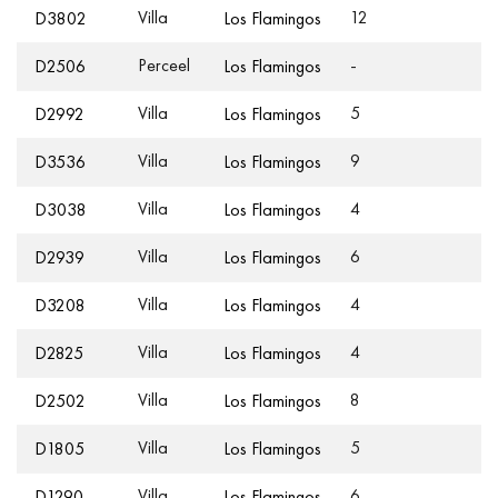
Villa
12
2
D3802
Los Flamingos
Perceel
-
-
D2506
Los Flamingos
Villa
5
5
D2992
Los Flamingos
Villa
9
7
D3536
Los Flamingos
Villa
4
6
D3038
Los Flamingos
Villa
6
1
D2939
Los Flamingos
Villa
4
9
D3208
Los Flamingos
Villa
4
6
D2825
Los Flamingos
Villa
8
1
D2502
Los Flamingos
Villa
5
5
D1805
Los Flamingos
Villa
6
5
D1290
Los Flamingos