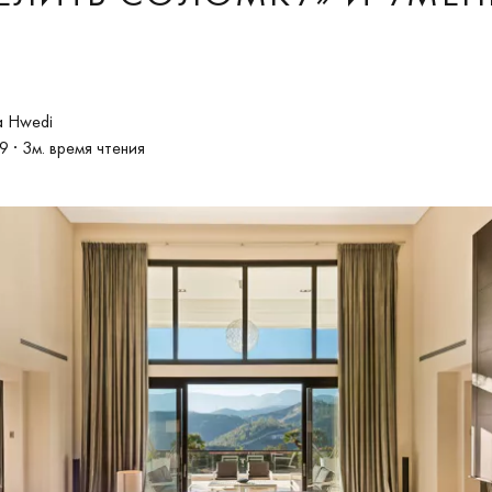
a Hwedi
19
· 3м. время чтения