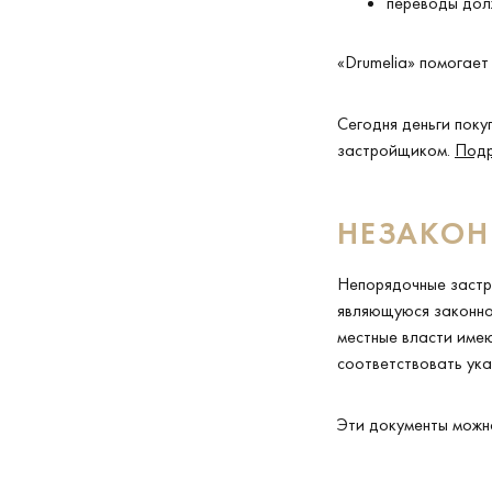
переводы дол
«Drumelia» помогает
Сегодня деньги поку
застройщиком.
Подр
НЕЗАКОН
Непорядочные застр
являющуюся законной
местные власти имею
соответствовать ука
Эти документы можн