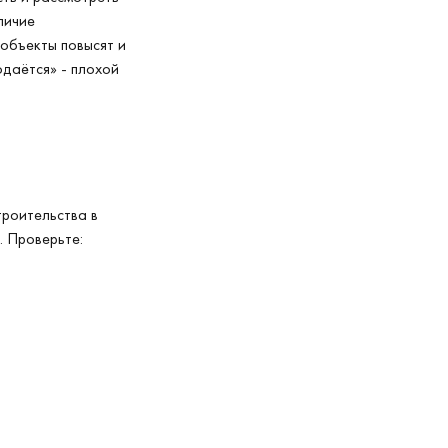
личие
 объекты повысят и
одаётся» - плохой
троительства в
. Проверьте: