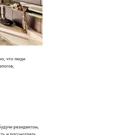
но, что люди
алогов,
будучи резидентом,
ть и рассмотреть