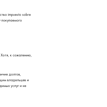
тво impuesto sobre
у покупаемого
 Хотя, к сожалению,
личие долгов,
ящим владельцев и
димых услуг и не