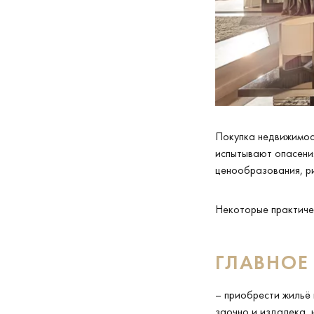
Покупка недвижимост
испытывают опасени
ценообразования, р
Некоторые практичес
ГЛАВНОЕ
– приобрести жильё 
заочно и издалека,