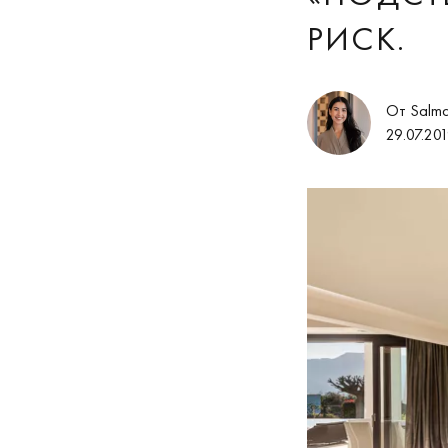
РИСК.
От Salm
29.07.20