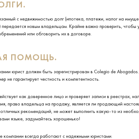
ОЛГИ.
занный с недвижимостью долг (ипотека, платежи, налог на имущес
пр.) передается новым владельцам. Крайне важно проверить, чтобы 
бременений или обговорить их в договоре.
АЯ ПОМОЩЬ.
нии юрист должен быть зарегистрирован в Colegio de Abogados.
ер не гарантирует честность и компетентность.
ействует как доверенное лицо и проверяет записи в реестрах, на
ия, право владельца на продажу, является ли продающий насто
т отличных рекомендаций, не может выполнить какую-то из необхо
вами языке, задумайтесь хорошенько!
е компании всегда работают с надежными юристами.