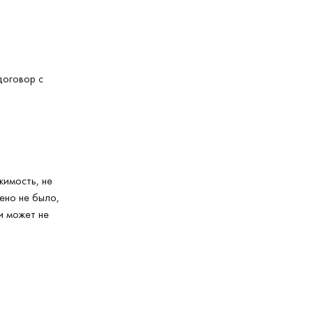
договор с
имость, не
ено не было,
и может не