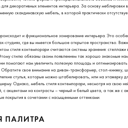
для декоративных элементов интерьера. За основу меблировки в
менную скандинавскую мебель, в которой практически отсутству
роисходит и функциональное зонирование интерьера. Это особе
ах-студиях, где вы имеется большое открытое пространство. Важн
том стиля контемпорари считаются системы хранения: стеллажи в
Этому стилю обязаны своим появлением так хорошо знакомые на
они помогают нам увеличить полезную площадь и оптимизировать
. Обратите свое внимание на диван-трансформер, стол-книжку, 
легкие стулья, которые можно штабелировать, или на этажерку дл
ирму. Однако, мебель стиля контемпорари, несмотря на свою не
й, с акцентами на контрасты – черный и белый цвета, а так же с 
ые покрытия в сочетании с насыщенными оттенками.
Я ПАЛИТРА