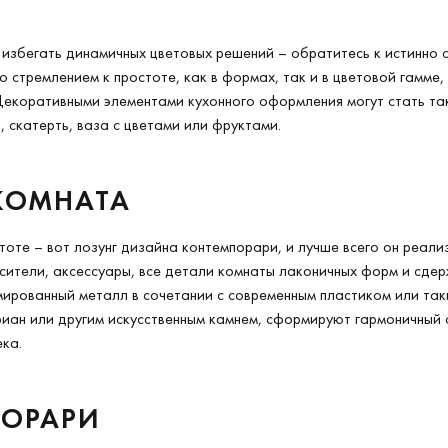
т избегать динамичных цветовых решений – обратитесь к истинно
о стремлением к простоте, как в формах, так и в цветовой гамм
Декоративными элементами кухонного оформления могут стать та
, скатерть, ваза с цветами или фруктами.
КОМНАТА
тоте – вот лозунг дизайна контемпорари, и лучше всего он реализ
сители, аксессуары, все детали комнаты лаконичных форм и сде
мированный металл в сочетании с современным пластиком или та
иан или другим искусственным камнем, сформируют гармоничный 
ка.
ПОРАРИ