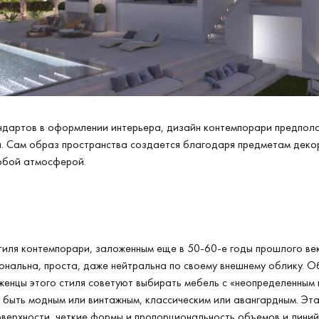
ндартов в оформлении интерьера, дизайн контемпорари предпола
и. Сам образ пространства создается благодаря предметам деко
обой атмосферой.
тиля контемпорари, заложенным еще в 50-60-е годы прошлого ве
нальна, проста, даже нейтральна по своему внешнему облику. О
женцы этого стиля советуют выбирать мебель с «неопределенным 
 быть модным или винтажным, классическим или авангардным. Эт
оверхности, четкие формы и пропорциональность объемов и линий