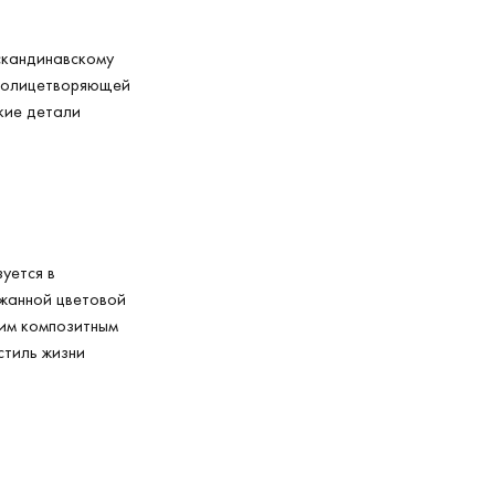
 скандинавскому
е, олицетворяющей
кие детали
уется в
ржанной цветовой
ким композитным
стиль жизни