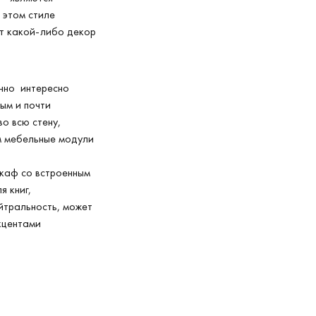
 этом стиле
ет какой-либо декор
нно интересно
ым и почти
о всю стену,
м мебельные модули
шкаф со встроенным
я книг,
йтральность, может
акцентами