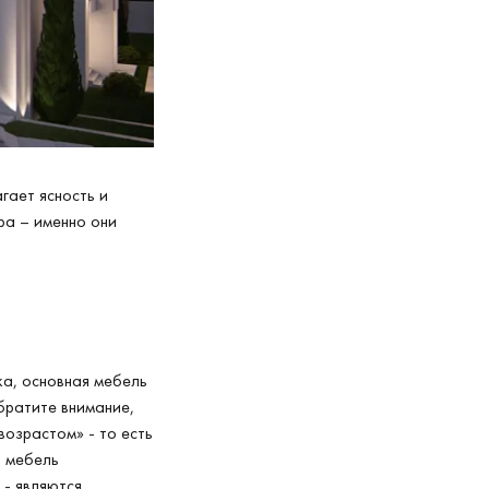
гает ясность и
ра – именно они
ка, основная мебель
братите внимание,
возрастом» - то есть
а мебель
 - являются