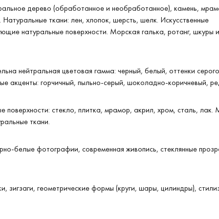
ральное дерево (обработанное и необработанное), камень, мрамо
. Натуральные ткани: лен, хлопок, шерсть, шелк. Искусственные
щие натуральные поверхности. Морская галька, ротанг, шкуры и
ельна нейтральная цветовая гамма: черный, белый, оттенки серого
ые акценты: горчичный, пыльно-серый, шоколадно-коричневый, ре
ые поверхности: стекло, плитка, мрамор, акрил, хром, сталь, лак
уральные ткани.
ерно-белые фотографии, современная живопись, стеклянные проз
ки, зигзаги, геометрические формы (круги, шары, цилиндры), стили