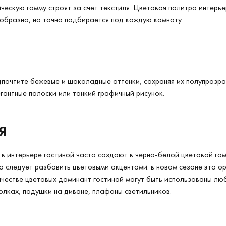
ескую гамму строят за счет текстиля. Цветовая палитра интерье
образна, но точно подбирается под каждую комнату.
дпочтите бежевые и шоколадные оттенки, сохраняя их полупрозрач
гантные полоски или тонкий графичный рисунок.
Я
в интерьере гостиной часто создают в черно-белой цветовой гам
 следует разбавить цветовыми акцентами: в новом сезоне это о
ачестве цветовых доминант гостиной могут быть использованы лю
олках, подушки на диване, плафоны светильников.