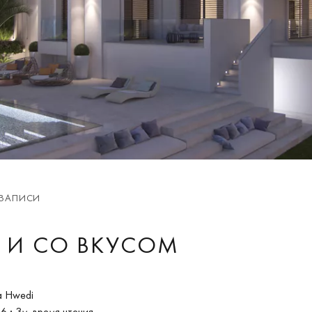
 ЗАПИСИ
 И СО ВКУСОМ
a Hwedi
16
· 3м. время чтения