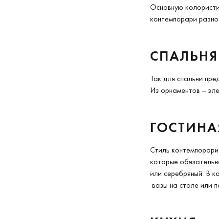
Основную колористич
контемпорари разно
СПАЛЬНЯ
Так для спальни пре
Из орнаментов – эле
ГОСТИНА
Стиль контемпорари 
которые обязательно
или серебряный. В к
вазы на столе или п