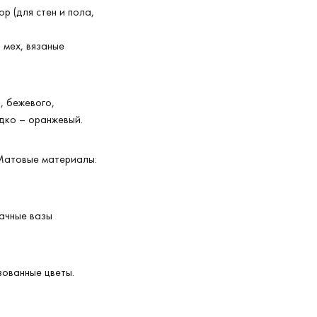
р (для стен и пола,
 мех, вязаные
, бежевого,
дко – оранжевый.
. Матовые материалы:
рачные вазы
зованные цветы.