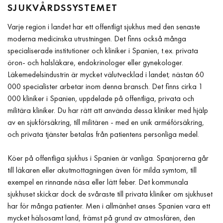
SJUKVÅRDSSYSTEMET
Varje region i landet har ett offentligt sjukhus med den senaste
moderna medicinska utrustningen. Det finns också många
specialiserade institutioner och kliniker i Spanien, t.ex. privata
öron- och halsläkare, endokrinologer eller gynekologer.
Läkemedelsindustrin är mycket välutvecklad i landet; nästan 60
000 specialister arbetar inom denna bransch. Det finns cirka 1
000 kliniker i Spanien, uppdelade på offentliga, privata och
militära kliniker. Du har rätt att använda dessa kliniker med hjälp
av en sjukförsäkring, till militären - med en unik arméförsäkring,
och privata tjänster betalas från patientens personliga medel.
Köer på offentliga sjukhus i Spanien är vanliga. Spanjorerna går
till läkaren eller akutmottagningen även för milda symtom, till
exempel en rinnande näsa eller lätt feber. Det kommunala
sjukhuset skickar dock de svåraste till privata kliniker om sjukhuset
har för många patienter. Men i allmänhet anses Spanien vara ett
mycket hälsosamt land, främst på grund av atmosfären, den