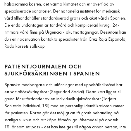
hälsosamma kosten, det varma klimatet och ett överflöd av
specialiserade sanatorier. Det nationella institutet för medicinsk
vård tillhandahåller standardiserad gratis och akut vård i Spanien.
De enda undantagen är tandvård och komplicerad kirurgi. 24-
timmars vård finns på Urgencia - akutmottagningar. Dessutom kan
du i en nödsituation kontakta specialister från Cruz Roja Española,
Röda korsets sällskap.
PATIENTJOURNALEN OCH
SJUKFÖRSÄKRINGEN I SPANIEN
Spanska medborgare och utlänningar med uppehållstillstånd har
ett socialförsäkringskort (Seguridad Social). Detta kort ligger till
grund för utfärdandet av ett individuellt sjukvårdskort (Tarjeta
Sanitaria Individual, TSI) med ett personligt identifikationsnummer
för patienten. Kortet gör det möjligt att få gratis behandling på
statliga sjukhus och att köpa förmånliga läkemedel på apotek.
TSI är som ett pass - det kan inte ges till någon annan person, inte