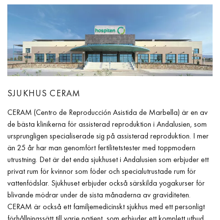
SJUKHUS CERAM
CERAM (Centro de Reproducción Asistida de Marbella) är en av
de bästa klinikerna för assisterad reproduktion i Andalusien, som
ursprungligen specialiserade sig på assisterad reproduktion. I mer
än 25 år har man genomfört fertilitetstester med toppmodern
utrustning. Det är det enda sjukhuset i Andalusien som erbjuder ett
privat rum för kvinnor som föder och specialutrustade rum för
vattenfödslar. Sjukhuset erbjuder också särskilda yogakurser för
blivande mödrar under de sista månaderna av graviditeten.
CERAM är också ett familjemedicinskt sjukhus med ett personligt
förhållningssätt till varje patient, som erbjuder ett komplett utbud