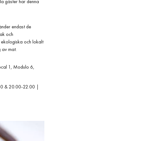
lla gäster har denna
vänder endast de
mak och
 ekologiska och lokalt
g av mat.
ocal 1, Modulo 6,
.00 & 20.00-22.00 |