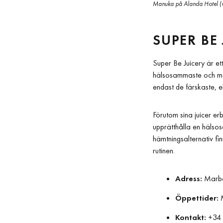
Manuka på Alanda Hotel (
SUPER BE
Super Be Juicery är e
hälsosammaste och mest
endast de färskaste, e
Förutom sina juicer erb
upprätthålla en hälso
hämtningsalternativ fin
rutinen.
Adress:
Marbel
Öppettider:
M
Kontakt:
+34 