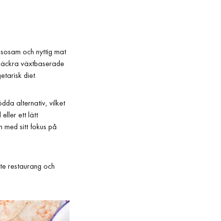
älsosam och nyttig mat
d läckra växtbaserade
etarisk diet.
da alternativ, vilket
ller ett lätt
 med sitt fokus på
te restaurang och