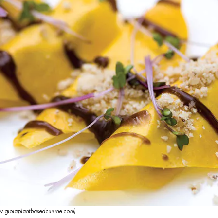
w.gioiaplantbasedcuisine.com)