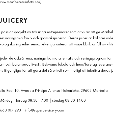
www.alandamarbellahotel.com)
 JUICERY
tt passionsprojekt av två unga entreprenörer som drivs av att ge Marbe
 näringsrika frukt- och grönsaksjuicerna. Deras juicer är kallpressade
kologiska ingredienserna, vilket garanterar att varje klunk är full av vi
juder de också rena, näringsrika matalternativ och reningsprogram för att
sam och balanserad livsstil. Bekväma lokala och hem/företag leverans-
ns tillgängliga för att göra det så enkelt som möjligt att införliva deras j
la Real 10, Avenida Principe Alfonso Hohenlohe, 29602 Marbella.
åndag - lördag 08:30-17:00 | söndag 08:30-14:00
660 017 293 |
info@superbejuicery.com