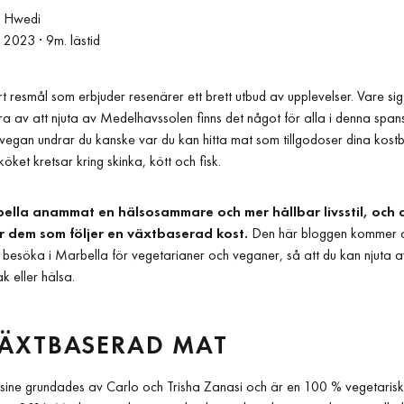
 Hwedi
i 2023
· 9m. lästid
t resmål som erbjuder resenärer ett brett utbud av upplevelser. Vare sig
 bara av att njuta av Medelhavssolen finns det något för alla i denna sp
 vegan undrar du kanske var du kan hitta mat som tillgodoser dina kostb
ket kretsar kring skinka, kött och fisk.
rbella anammat en hälsosammare och mer hållbar livsstil, och
ör dem som följer en växtbaserad kost.
Den här bloggen kommer at
 besöka i Marbella för vegetarianer och veganer, så att du kan njuta a
 eller hälsa.
VÄXTBASERAD MAT
sine grundades av Carlo och Trisha Zanasi och är en 100 % vegetaris