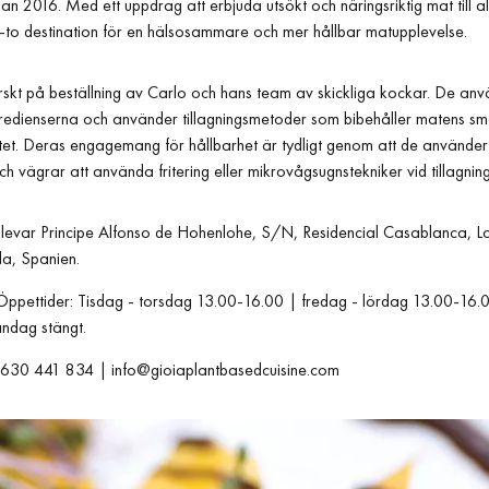
an 2016. Med ett uppdrag att erbjuda utsökt och näringsriktig mat till a
o-to destination för en hälsosammare och mer hållbar matupplevelse.
ärskt på beställning av Carlo och hans team av skickliga kockar. De an
ngredienserna och använder tillagningsmetoder som bibehåller matens s
itet. Deras engagemang för hållbarhet är tydligt genom att de använder
ch vägrar att använda fritering eller mikrovågsugnstekniker vid tillagnin
levar Principe Alfonso de Hohenlohe, S/N, Residencial Casablanca, L
a, Spanien.
ppettider: Tisdag - torsdag 13.00-16.00 | fredag - lördag 13.00-16
ndag stängt.
630 441 834 |
info@gioiaplantbasedcuisine.com