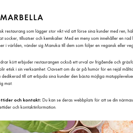
MARBELLA
sk restaurang som lägger stor vikt vid att förse sina kunder med ren, h
erat socker, tillsatser och kemikalier. Med en meny som innehåller en ra
ner i världen, vänder sig Manuka till dem som följer en vegansk eller veg
ar kött erbjuder restaurangen också ett urval av frigående och gräsföd
lir etisk i sin verksamhet. Oavsett om du är på humör för en rejäl måltid e
edikerad till att erbjuda sina kunder den bästa möjliga matupplevelsen
tig mat.
ttider och kontakt:
Du kan se deras webbplats för att se din närmas
ttider och kontaktinformation.