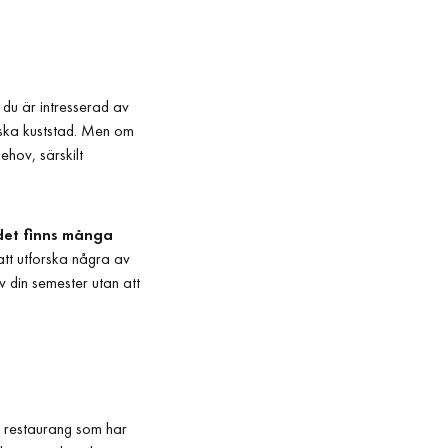
 du är intresserad av
anska kuststad. Men om
ehov, särskilt
 det finns många
t utforska några av
v din semester utan att
k restaurang som har