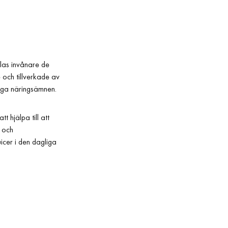
llas invånare de
 och tillverkade av
ktiga näringsämnen.
 hjälpa till att
 och
uicer i den dagliga