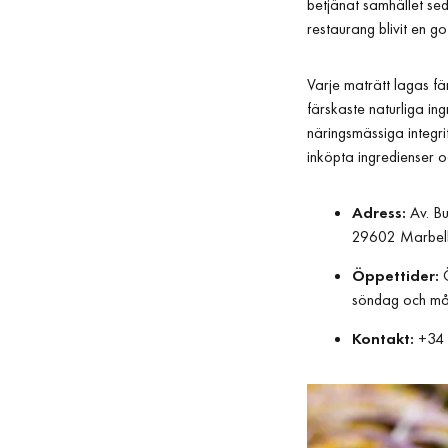
betjänat samhället sed
restaurang blivit en g
Varje maträtt lagas f
färskaste naturliga i
näringsmässiga integr
inköpta ingredienser o
Adress:
Av. Bu
29602 Marbell
Öppettider:
Ö
söndag och må
Kontakt:
+34 