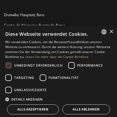
Drumelia Hauptsitz Büro
Centro de Negocios Puerta de Banus
×
Edificio B, Local 11
Diese Webseite verwendet Cookies.
29660 Marbella
Wir verwenden Cookies, um die Benutzerfreundlichkeit unserer
+34 952 766 950
ENGLISH
Website zu verbessern. Durch die weitere Nutzung unserer Webseite
info@drumelia.com
stimmen Sie der Verwendung von Cookies gemäß unserer Cookie-
SPANISH
Richtlinie zu.
Lesen Sie mehr über die Cookie-Richtlinie
GERMAN
UNBEDINGT ERFORDERLICH
PERFORMANCE
Linkedin
Instagram
Youtube
RUSSIAN
TARGETING
FUNKTIONALITÄT
SWEDISH
© 2026 Drumelia Real Estate.
Nutzungsbedingungen
·
Cookie-
Richtlinie
· Erstellt von
Inmoba
UNKLASSIFIZIERTE
FRENCH
POLISH
DETAILS ANZEIGEN
NORWEGIAN
ALLE AKZEPTIEREN
ALLE ABLEHNEN
DUTCH