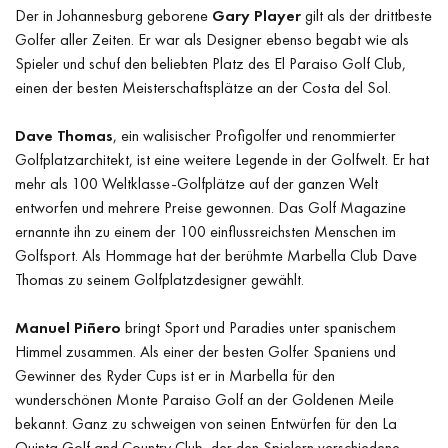
Der in Johannesburg geborene
Gary Player
gilt als der drittbeste
Golfer aller Zeiten. Er war als Designer ebenso begabt wie als
Spieler und schuf den beliebten Platz des El Paraiso Golf Club,
einen der besten Meisterschaftsplätze an der Costa del Sol.
Dave Thomas
, ein walisischer Profigolfer und renommierter
Golfplatzarchitekt, ist eine weitere Legende in der Golfwelt. Er hat
mehr als 100 Weltklasse-Golfplätze auf der ganzen Welt
entworfen und mehrere Preise gewonnen. Das Golf Magazine
ernannte ihn zu einem der 100 einflussreichsten Menschen im
Golfsport. Als Hommage hat der berühmte Marbella Club Dave
Thomas zu seinem Golfplatzdesigner gewählt.
Manuel Piñero
bringt Sport und Paradies unter spanischem
Himmel zusammen. Als einer der besten Golfer Spaniens und
Gewinner des Ryder Cups ist er in Marbella für den
wunderschönen Monte Paraiso Golf an der Goldenen Meile
bekannt. Ganz zu schweigen von seinen Entwürfen für den La
Quinta Golf and Country Club, der den Spielern verschiedene