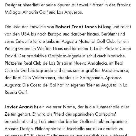
Designer hinterließ er seine Spuren auf zwei Plätzen in der Provinz
Málaga: Alhaurín Golf und Los Arqueros.
Die Liste der Entwürfe von
Robert Trent Jones
ist lang und reicht
von den USA bis nach Europa und darüber hinaus. Berühmt sind
seine Entwürfe für die Links im Augusta National Golf Club, für ein
Putting Green im Weißen Haus und für einen 1-Loch-Platz in Camp
David. Der produktive Golfplatz-Ingenieur schuf auch ikonische
Plätze im Real Club de Las Brisas in Nueva Andalucía, im Real
Club de Golf Sotogrande und eines seiner größten Meisterwerke,
den Real Club Valderrama, ebenfalls in Sotogrande. Apropos
Augusta: Die Costa del Sol hat ihr eigenes 'kleines Augusta' in La
Resina Golf.
Javier Arana
ist ein weiterer Name, der in die Ruhmeshalle aller
Zeiten gehört. Er wird als "Held des spanischen Golfsports"
bezeichnet und gilt als einer der besten Golfarchitekten Spaniens.
Aranas Design-Philosophie ist in Marbella nur allzu deutlich zu
erkennen: 80 % eines Golfplatzes sollten natürlich sein, während