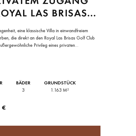
RIVATEM ZUGANG
OYAL LAS BRISAS
LATZ IN NUEVA
genheit, eine klassische Villa in einwandfreiem
LUCÍA, MARBELLA
ben, die direkt an den Royal Las Brisas Golf Club
ußergewöhnliche Privileg eines privaten
m Golfplatz...
R
BÄDER
GRUNDSTÜCK
3
1.163 M²
 €