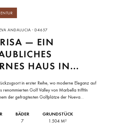
GENTUR
UEVA ANDALUCIA · D4657
BRISA — EIN
AUBLICHES
RNES HAUS IN
R LINIE AM
Rückzugsort in erster Reihe, wo moderne Eleganz auf
LATZ IN LAS
es renommierten Golf Valley von Marbella trifftIn
einem der gefragtesten Golfplätze der Nueva
S, NUEVA
, vereint...
LUCÍA, MARBELLA
R
BÄDER
GRUNDSTÜCK
7
1.504 M²