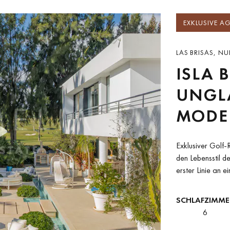
EXKLUSIVE A
LAS BRISAS, N
ISLA 
UNGL
MODE
ERSTE
Exklusiver Golf-
GOLFP
den Lebensstil d
erster Linie an 
BRISA
Andalucía gelegen
ANDA
SCHLAFZIMME
6