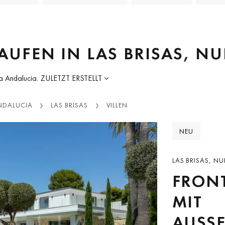
KAUFEN IN LAS BRISAS, N
a Andalucia.
ZULETZT ERSTELLT
NDALUCIA
LAS BRISAS
VILLEN
NEU
LAS BRISAS, N
FRONT
MIT
AUSSE