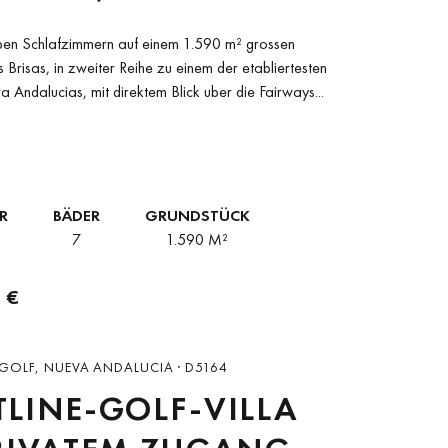
FZIMMER-VILLA
ieben Schlafzimmern auf einem 1.590 m² grossen
OLF- UND LA-
 Brisas, in zweiter Reihe zu einem der etabliertesten
 Andalucias, mit direktem Blick uber die Fairways...
HA-BLICK
R
BÄDER
GRUNDSTÜCK
7
1.590 M²
 €
L GOLF, NUEVA ANDALUCIA · D5164
LINE-GOLF-VILLA