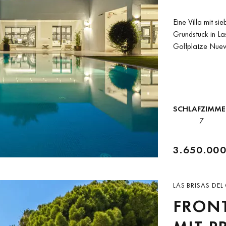
SCHLA
Eine Villa mit s
MIT G
Grundstuck in Las
Golfplatze Nueva
CONC
SCHLAFZIMME
7
3.650.000
LAS BRISAS DE
FRONT