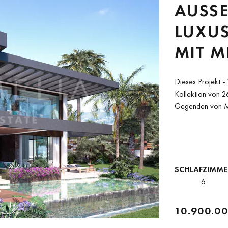
AUSSE
XUSVI
T MEE
RGBLI
Dieses Projekt - 
SSGES
Kollektion von 26
Gegenden von Ma
EHMLI
Wohnanlage gele
ZEN V
ALUC
SCHLAFZIMME
6
10.900.00