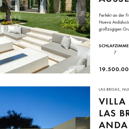
ONNE
Perfekt an der F
CK IN 
Nueva Andalucía 
großzügigen Gru
UEVA 
von...
ARBE
SCHLAFZIMME
7
19.500.00
LAS BRISAS, N
VILLA
LAS B
ANDAL