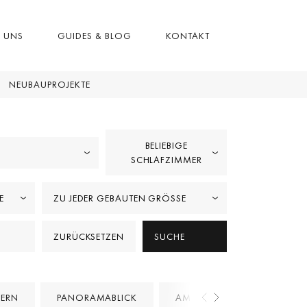
R UNS
GUIDES & BLOG
KONTAKT
NEUBAUPROJEKTE
BELIEBIGE
SCHLAFZIMMER
ZU JEDER GEBAUTEN GRÖSSE
ZURÜCKSETZEN
SUCHE
ERN
PANORAMABLICK
AM GOLF PLATZ
PRO