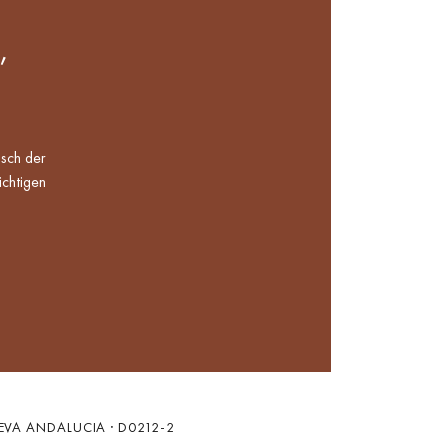
,
nsch der
ichtigen
UEVA ANDALUCIA · D0212-2