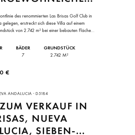
NUNTERGANGSBLI
rontlinie des renommierten Las Brisas Golf Club in
LAS BRISAS, N
gelegen, erstreckt sich diese Villa auf einem
ndstück von 2.742 m² bei einer bebauten Fläche
ANDALUCÍA, M
LLA
R
BÄDER
GRUNDSTÜCK
7
2.742 M²
0 €
UEVA ANDALUCIA · D5184
 ZUM VERKAUF IN
RISAS, NUEVA
UCIA, SIEBEN-