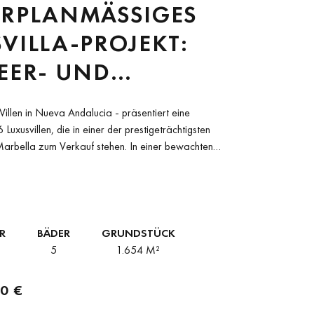
RPLANMÄSSIGES LU
LLA-PROJEKT: MI
R- UND BE
CK UND MA
Villen in Nueva Andalucia - präsentiert eine
CHNEIDERTEN ANN
 Luxusvillen, die in einer der prestigeträchtigsten
rbella zum Verkauf stehen. In einer bewachten
CHKEITEN IM HER
gen,...
ON NUEVA AND
IA
R
BÄDER
GRUNDSTÜCK
5
1.654 M²
0 €