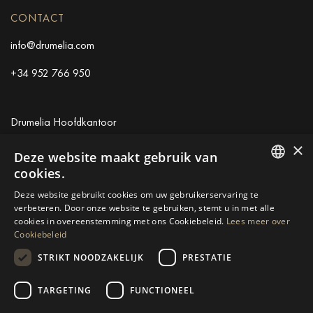
CONTACT
info@drumelia.com
+34 952 766 950
Drumelia Hoofdkantoor
×
Centro de Negocios Puerta de Banus
Deze website maakt gebruik van
Edificio B, Local 11
cookies.
29660 Marbella
ENGLISH
Deze website gebruikt cookies om uw gebruikerservaring te
+34 952 766 950
verbeteren. Door onze website te gebruiken, stemt u in met alle
SPANISH
info@drumelia.com
cookies in overeenstemming met ons Cookiebeleid.
Lees meer over
Cookiebeleid
GERMAN
STRIKT NOODZAKELIJK
PRESTATIE
RUSSIAN
Linkedin
Instagram
Youtube
SWEDISH
TARGETING
FUNCTIONEEL
© 2026 Drumelia Real Estate.
Gebruiksvoorwaarden
·
FRENCH