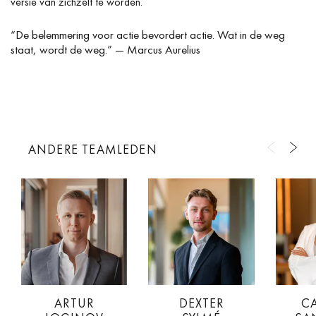
versie van zichzelf te worden.
“De belemmering voor actie bevordert actie. Wat in de weg
staat, wordt de weg.” — Marcus Aurelius
ANDERE TEAMLEDEN
ARTUR
DEXTER
C