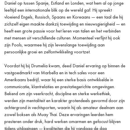
Daniel op tussen Spanje, Estland en Londen, wat hem al op jonge
leeftijd een internationale blik op de wereld gaf. Hij spreekt
vloeiend Engels, Russisch, Spaans en Koreaans — een taal die hij
zichzelf eigen maakte dankzij toewijding en nieuwsgierigheid — en
heeft een grote passie voor het leren van talen en het verbinden
met mensen uit verschillende culturen. Momenteel verfijnt hij ook
zijn Pools, waarmee hij zijn levenslange toewijding aan
persoonlijke groei en zelfontwikkeling voortzet.
Voordat hij bij Drumelia kwam, deed Daniel ervaring op binnen de
vastgoedmarkt van Marbella en in tech sales voor een
Amerikaans bedrijf, waar hij een sterke basis ontwikkelde in
communicatie, klantrelaties en prestatiegerichte omgevingen.
Bekend om zijn veerkracht, discipline en sterke werkethiek,
werden zijn mentaliteit en karakter grotendeels gevormd door zijn
achtergrond in vechtsporten, waarin hij als amateur deelnam aan
zowel boksen als Muay Thai. Deze ervaringen leerden hem
presteren onder druk, hard werken omarmen en gefocust blijven
tijdens uitdagingen — kwaliteiten die hij vandaag de dag