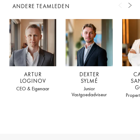
ANDERE TEAMLEDEN
ARTUR
DEXTER
C
LOGINOV
SYLMÉ
SA
G
CEO & Eigenaar
Junior
Vastgoedadviseur
Proper