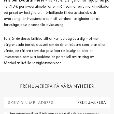
Pris per kvadratmeter
– 18 713 €: Det genomsnittliga priset på
18 713 € per kvadratmeter är en mått som är en utmärkt indikator
på priset av fastigheter, i förhållande till deras storlek och
ovärderlig för investerare som vill värdera fastigheter för att
förutsäga dess potentiella avkastning..
Förstår du dessa kritiska siffror kan de vägleda dig mot mer
välgrundade beslut, oavsett om du är en köpare som letar efter
värde, en säljare som ska prissätta sin fastighet, eller en
investerare som ska bedöma en potentiell avkastning av
Marbellas livfulla fastighetsmarknad.
PRENUMERERA PÅ VÅRA NYHETER
Jag samtycker till att få information via mejl och jag accepterar