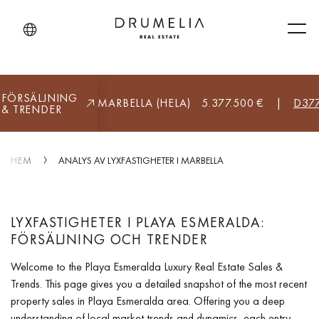
Men
FÖRSÄLJNING
ARANJOS GOLF, MARBELLA (HELA)
5.377.500 €
|
D377
& TRENDER
HEM
ANALYS AV LYXFASTIGHETER I MARBELLA
LYXFASTIGHETER I PLAYA ESMERALDA:
FÖRSÄLJNING OCH TRENDER
Welcome to the Playa Esmeralda Luxury Real Estate Sales &
Trends. This page gives you a detailed snapshot of the most recent
property sales in Playa Esmeralda area. Offering you a deep
understanding of local market trends and dynamics, each entry