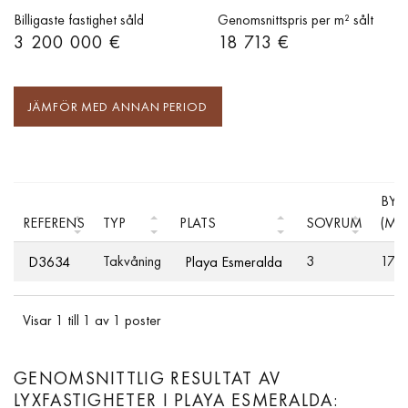
Billigaste fastighet såld
Genomsnittspris per m² sålt
3 200 000 €
18 713 €
JÄMFÖR MED ANNAN PERIOD
BY
REFERENS
TYP
PLATS
SOVRUM
(M²)
Takvåning
3
171
D3634
Playa Esmeralda
Visar 1 till 1 av 1 poster
GENOMSNITTLIG RESULTAT AV
LYXFASTIGHETER I PLAYA ESMERALDA: