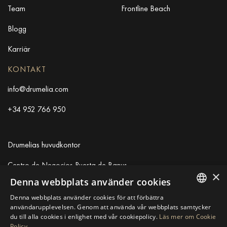
Team
Frontline Beach
Blogg
Karriär
KONTAKT
info@drumelia.com
+34 952 766 950
Drumelias huvudkontor
Centro de Negocios Puerta de Banus
×
Edificio B, Local 11
Denna webbplats använder cookies
29660 Marbella
Denna webbplats använder cookies för att förbättra
+34 952 766 950
ENGLISH
användarupplevelsen. Genom att använda vår webbplats samtycker
info@drumelia.com
du till alla cookies i enlighet med vår cookiepolicy.
Läs mer om Cookie
SPANISH
Policy