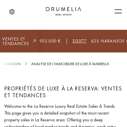
Men
VENTES ET
BELLA (TOUT)
8.955.000 €
|
D3377
LOS NARANJOS G
TENDANCES
MAISON
ANALYSE DE L’IMMOBILIER DE LUXE À MARBELLA
PROPRIÉTÉS DE LUXE À LA RESERVA: VENTES
ET TENDANCES
Welcome to the La Reserva Luxury Real Estate Sales & Trends.
This page gives you a detailed snapshot of the most recent
property sales in La Reserva area. Offering you a deep
understanding of local market trends and dynamics, each entry