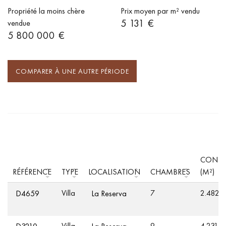
Propriété la moins chère
Prix moyen par m² vendu
5 131 €
vendue
5 800 000 €
COMPARER À UNE AUTRE PÉRIODE
CONST
RÉFÉRENCE
TYPE
LOCALISATION
CHAMBRES
(M²)
Villa
7
2.482
D4659
La Reserva
Villa
9
4.231