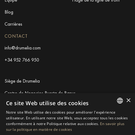
Blog
Carrières
CONTACT
info@drumelia.com
+34 952 766 950
Siège de Drumelia
Centro de Negocios Puerta de Banus
×
Edificio B, Local 11
Ce site Web utilise des cookies
29660 Marbella
Notre site Web utilise des cookies pour améliorer l'expérience
+34 952 766 950
ENGLISH
utilisateur. En utilisant notre site Web, vous acceptez tous les cookies
info@drumelia.com
conformément à notre Politique relative aux cookies.
En savoir plus
SPANISH
sur la politique en matière de cookies