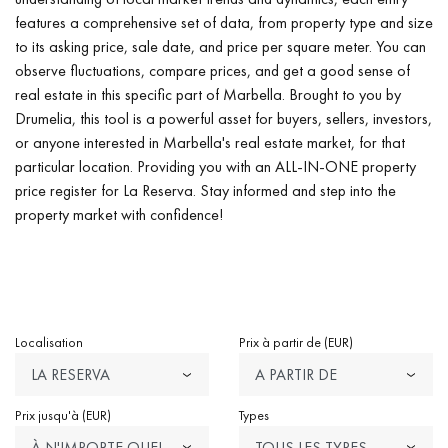
features a comprehensive set of data, from property type and size
to its asking price, sale date, and price per square meter. You can
observe fluctuations, compare prices, and get a good sense of
real estate in this specific part of Marbella. Brought to you by
Drumelia, this tool is a powerful asset for buyers, sellers, investors,
or anyone interested in Marbella's real estate market, for that
particular location. Providing you with an ALL-IN-ONE property
price register for La Reserva. Stay informed and step into the
property market with confidence!
Localisation
Prix à partir de (EUR)
LA RESERVA
A PARTIR DE
N'IMPORTE QUEL PRIX
Prix jusqu'à (EUR)
Types
À N'IMPORTE QUEL
TOUS LES TYPES