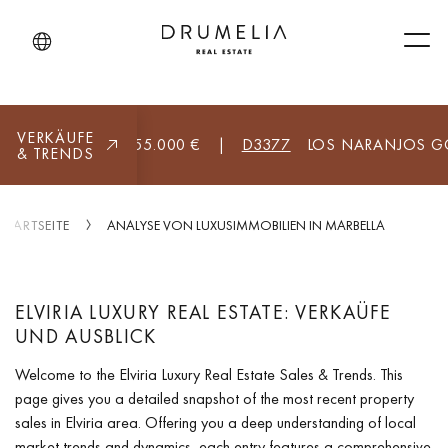
Men
VERKÄUFE
LA (ALLE)
8.955.000 €
|
D3377
LOS NARANJOS GOLF,
& TRENDS
STARTSEITE
ANALYSE VON LUXUSIMMOBILIEN IN MARBELLA
ELVIRIA LUXURY REAL ESTATE: VERKAÜFE
UND AUSBLICK
Welcome to the Elviria Luxury Real Estate Sales & Trends. This
page gives you a detailed snapshot of the most recent property
sales in Elviria area. Offering you a deep understanding of local
market trends and dynamics, each entry features a comprehensive