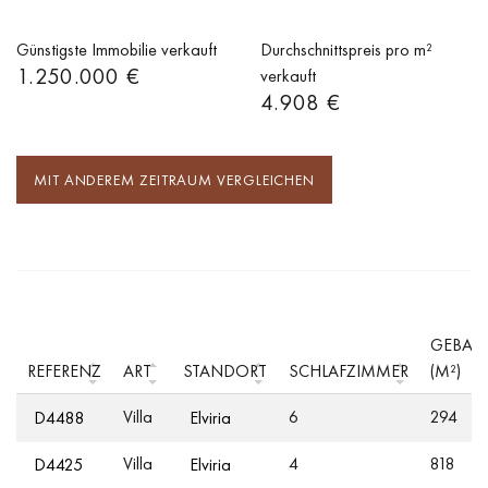
Günstigste Immobilie verkauft
Durchschnittspreis pro m²
1.250.000 €
verkauft
4.908 €
MIT ANDEREM ZEITRAUM VERGLEICHEN
GEBAU
REFERENZ
ART
STANDORT
SCHLAFZIMMER
(M²)
Villa
6
294
D4488
Elviria
Villa
4
818
D4425
Elviria