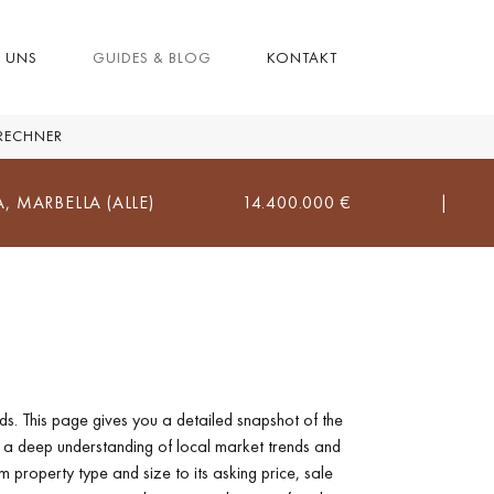
R UNS
GUIDES & BLOG
KONTAKT
RECHNER
LA (ALLE)
14.400.000 €
|
D4
s. This page gives you a detailed snapshot of the
u a deep understanding of local market trends and
 property type and size to its asking price, sale