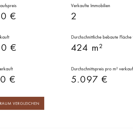
kaufspreis
Verkaufte Immobilien
00 €
2
kauft
Durchschnittliche bebaute Fläche 
00 €
424 m²
erkauft
Durchschnittspreis pro m² verkauf
00 €
5.097 €
TRAUM VERGLEICHEN