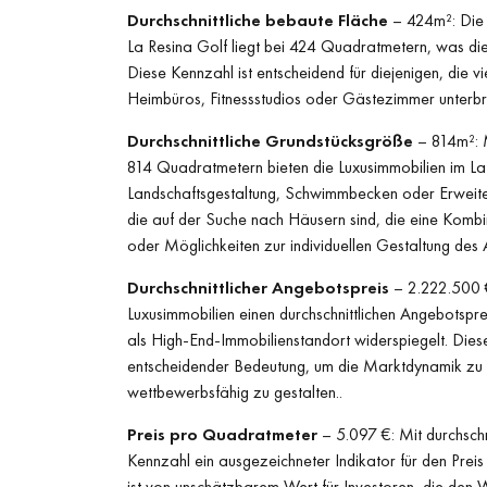
Durchschnittliche bebaute Fläche
– 424m²: Die d
La Resina Golf liegt bei 424 Quadratmetern, was die 
Diese Kennzahl ist entscheidend für diejenigen, die
Heimbüros, Fitnessstudios oder Gästezimmer unterbr
Durchschnittliche Grundstücksgröße
– 814m²: M
814 Quadratmetern bieten die Luxusimmobilien im La R
Landschaftsgestaltung, Schwimmbecken oder Erweiterung
die auf der Suche nach Häusern sind, die eine Komb
oder Möglichkeiten zur individuellen Gestaltung des 
Durchschnittlicher Angebotspreis
– 2.222.500 €
Luxusimmobilien einen durchschnittlichen Angebotspr
als High-End-Immobilienstandort widerspiegelt. Diese
entscheidender Bedeutung, um die Marktdynamik zu v
wettbewerbsfähig zu gestalten..
Preis pro Quadratmeter
– 5.097 €: Mit durchschn
Kennzahl ein ausgezeichneter Indikator für den Preis
ist von unschätzbarem Wert für Investoren, die den 