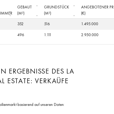
GEBAUT
GRUNDSTÜCK
ANGEBOTENER PR
ZIMMER
(M²)
(M²)
(€)
352
516
1.495.000
496
1.111
2.950.000
N ERGEBNISSE DES LA
L ESTATE: VERKAÜFE
bilienmarkt basierend auf unseren Daten: