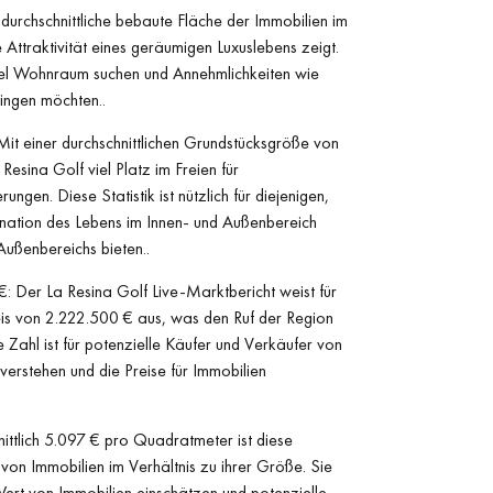
urchschnittliche bebaute Fläche der Immobilien im
Attraktivität eines geräumigen Luxuslebens zeigt.
 viel Wohnraum suchen und Annehmlichkeiten wie
ingen möchten..
it einer durchschnittlichen Grundstücksgröße von
esina Golf viel Platz im Freien für
en. Diese Statistik ist nützlich für diejenigen,
ination des Lebens im Innen- und Außenbereich
Außenbereichs bieten..
: Der La Resina Golf Live-Marktbericht weist für
eis von 2.222.500 € aus, was den Ruf der Region
 Zahl ist für potenzielle Käufer und Verkäufer von
erstehen und die Preise für Immobilien
ittlich 5.097 € pro Quadratmeter ist diese
 von Immobilien im Verhältnis zu ihrer Größe. Sie
Wert von Immobilien einschätzen und potenzielle