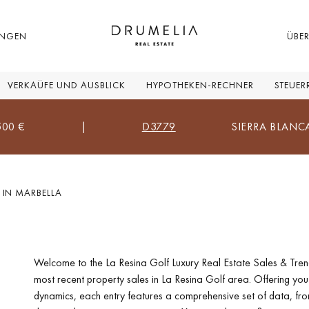
UNGEN
ÜBE
VERKAÜFE UND AUSBLICK
HYPOTHEKEN-RECHNER
STEUER
|
D3779
SIERRA BLANCA, MARBEL
 IN MARBELLA
Welcome to the La Resina Golf Luxury Real Estate Sales & Trend
most recent property sales in La Resina Golf area. Offering yo
:
dynamics, each entry features a comprehensive set of data, from