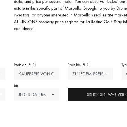
date, and price per square meter. You can observe fluctuations
estate in this specific part of Marbella. Brought to you by Drumel
investors, or anyone interested in Marbella's real estate market,
ALL-IN-ONE property price register for La Resina Golf. Stay in
confidence!
Preis ab (EUR)
Preis bis (EUR)
Ty
KAUFPREIS VON €
ZU JEDEM PREIS
bis
JEDES DATUM
SEHEN SIE, WAS VER